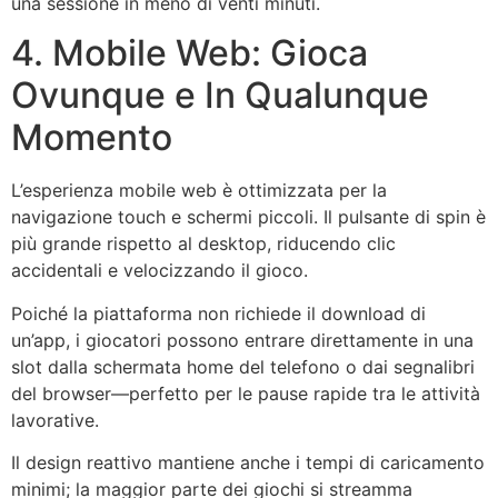
una sessione in meno di venti minuti.
4. Mobile Web: Gioca
Ovunque e In Qualunque
Momento
L’esperienza mobile web è ottimizzata per la
navigazione touch e schermi piccoli. Il pulsante di spin è
più grande rispetto al desktop, riducendo clic
accidentali e velocizzando il gioco.
Poiché la piattaforma non richiede il download di
un’app, i giocatori possono entrare direttamente in una
slot dalla schermata home del telefono o dai segnalibri
del browser—perfetto per le pause rapide tra le attività
lavorative.
Il design reattivo mantiene anche i tempi di caricamento
minimi; la maggior parte dei giochi si streamma