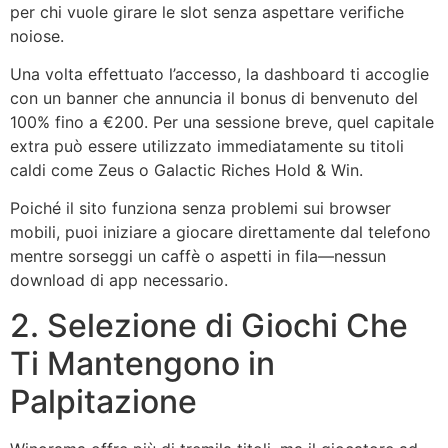
per chi vuole girare le slot senza aspettare verifiche
noiose.
Una volta effettuato l’accesso, la dashboard ti accoglie
con un banner che annuncia il bonus di benvenuto del
100% fino a €200. Per una sessione breve, quel capitale
extra può essere utilizzato immediatamente su titoli
caldi come Zeus o Galactic Riches Hold & Win.
Poiché il sito funziona senza problemi sui browser
mobili, puoi iniziare a giocare direttamente dal telefono
mentre sorseggi un caffè o aspetti in fila—nessun
download di app necessario.
2. Selezione di Giochi Che
Ti Mantengono in
Palpitazione