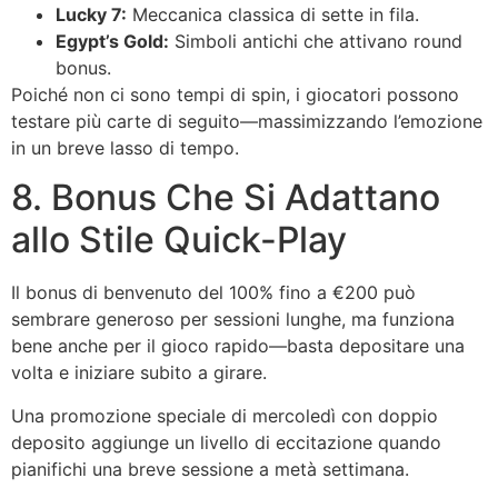
Lucky 7:
Meccanica classica di sette in fila.
Egypt’s Gold:
Simboli antichi che attivano round
bonus.
Poiché non ci sono tempi di spin, i giocatori possono
testare più carte di seguito—massimizzando l’emozione
in un breve lasso di tempo.
8. Bonus Che Si Adattano
allo Stile Quick-Play
Il bonus di benvenuto del 100% fino a €200 può
sembrare generoso per sessioni lunghe, ma funziona
bene anche per il gioco rapido—basta depositare una
volta e iniziare subito a girare.
Una promozione speciale di mercoledì con doppio
deposito aggiunge un livello di eccitazione quando
pianifichi una breve sessione a metà settimana.