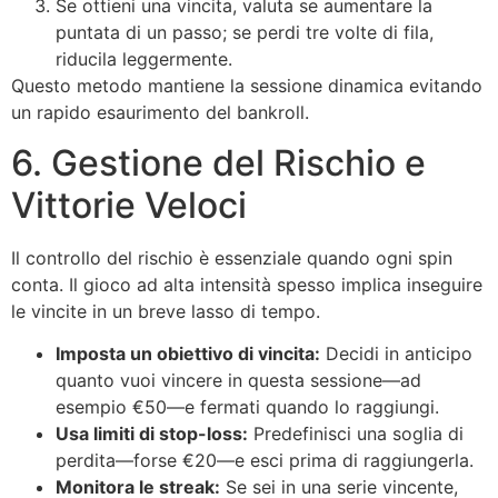
Se ottieni una vincita, valuta se aumentare la
puntata di un passo; se perdi tre volte di fila,
riducila leggermente.
Questo metodo mantiene la sessione dinamica evitando
un rapido esaurimento del bankroll.
6. Gestione del Rischio e
Vittorie Veloci
Il controllo del rischio è essenziale quando ogni spin
conta. Il gioco ad alta intensità spesso implica inseguire
le vincite in un breve lasso di tempo.
Imposta un obiettivo di vincita:
Decidi in anticipo
quanto vuoi vincere in questa sessione—ad
esempio €50—e fermati quando lo raggiungi.
Usa limiti di stop-loss:
Predefinisci una soglia di
perdita—forse €20—e esci prima di raggiungerla.
Monitora le streak:
Se sei in una serie vincente,