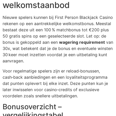
welkomstaanbod
Nieuwe spelers kunnen bij First Person Blackjack Casino
rekenen op een aantrekkelijke welkomstbonus. Meestal
bestaat deze uit een 100 % matchbonus tot €200 plus
50 gratis spins op een geselecteerde slot. Let op: de
bonus is gekoppeld aan een
wagering requirement
van
30x, wat betekent dat je de bonus en eventuele winsten
30 keer moet inzetten voordat je een uitbetaling kunt
aanvragen.
Voor regelmatige spelers zijn er reload‑bonussen,
cash‑back aanbiedingen en een loyaliteitsprogramma
dat punten oplevert bij elke inzet. Deze punten kun je
later inwisselen voor casino‑credits of exclusieve
voordelen zoals snellere uitbetalingen.
Bonusoverzicht –
vergelijkingstabel