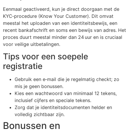
Eenmaal geactiveerd, kun je direct doorgaan met de
KYC‑procedure (Know Your Customer). Dit omvat
meestal het uploaden van een identiteitsbewijs, een
recent bankafschrift en soms een bewijs van adres. Het
proces duurt meestal minder dan 24 uur en is cruciaal
voor veilige uitbetalingen.
Tips voor een soepele
registratie
Gebruik een e‑mail die je regelmatig checkt; zo
mis je geen bonussen.
Kies een wachtwoord van minimaal 12 tekens,
inclusief cijfers en speciale tekens.
Zorg dat je identiteitsdocumenten helder en
volledig zichtbaar zijn.
Bonussen en