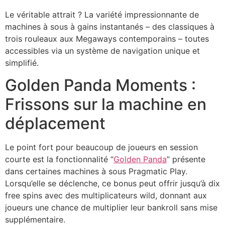
Le véritable attrait ? La variété impressionnante de
machines à sous à gains instantanés – des classiques à
trois rouleaux aux Megaways contemporains – toutes
accessibles via un système de navigation unique et
simplifié.
Golden Panda Moments :
Frissons sur la machine en
déplacement
Le point fort pour beaucoup de joueurs en session
courte est la fonctionnalité “
Golden Panda
” présente
dans certaines machines à sous Pragmatic Play.
Lorsqu’elle se déclenche, ce bonus peut offrir jusqu’à dix
free spins avec des multiplicateurs wild, donnant aux
joueurs une chance de multiplier leur bankroll sans mise
supplémentaire.