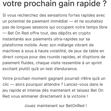
votre prochain gain rapide ?
Si vous recherchez des sensations fortes rapides avec
un potentiel de paiement immédiat — et ne souhaitez
pas de longues sessions qui occupent votre temps libre
— Bet On Red offre tout, des dépôts en crypto
instantanés aux paiements ultra-rapides sur sa
plateforme mobile. Avec son mélange vibrant de
machines à sous à haute volatilité, de jeux de table en
direct conçus pour des rounds rapides, et d’options de
paiement fluides, chaque visite ressemble à un sprint
excitant plutôt qu’à un test d’endurance.
Votre prochain moment gagnant pourrait n’être qu’à un
clic — alors pourquoi attendre ? Lancez-vous dans le
jeu rapide et intense dès maintenant et laissez Bet On
Red vous emmener directement à la victoire !
Jouez maintenant sur BetOnRed !