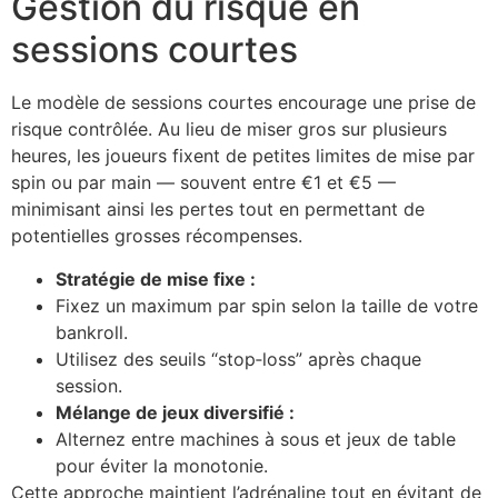
Gestion du risque en
sessions courtes
Le modèle de sessions courtes encourage une prise de
risque contrôlée. Au lieu de miser gros sur plusieurs
heures, les joueurs fixent de petites limites de mise par
spin ou par main — souvent entre €1 et €5 —
minimisant ainsi les pertes tout en permettant de
potentielles grosses récompenses.
Stratégie de mise fixe :
Fixez un maximum par spin selon la taille de votre
bankroll.
Utilisez des seuils “stop‑loss” après chaque
session.
Mélange de jeux diversifié :
Alternez entre machines à sous et jeux de table
pour éviter la monotonie.
Cette approche maintient l’adrénaline tout en évitant de