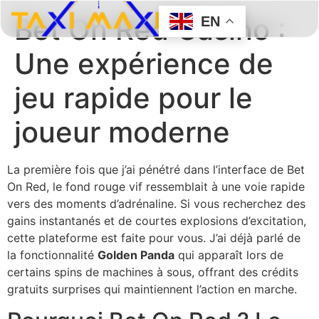
Bet On Red Casino :
EN
Une expérience de
jeu rapide pour le
joueur moderne
La première fois que j’ai pénétré dans l’interface de Bet
On Red, le fond rouge vif ressemblait à une voie rapide
vers des moments d’adrénaline. Si vous recherchez des
gains instantanés et de courtes explosions d’excitation,
cette plateforme est faite pour vous. J’ai déjà parlé de
la fonctionnalité
Golden Panda
qui apparaît lors de
certains spins de machines à sous, offrant des crédits
gratuits surprises qui maintiennent l’action en marche.