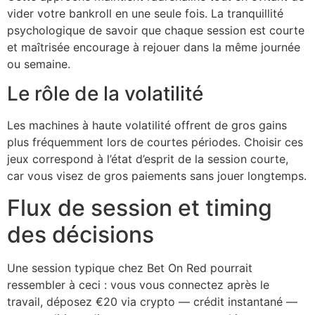
vider votre bankroll en une seule fois. La tranquillité
psychologique de savoir que chaque session est courte
et maîtrisée encourage à rejouer dans la même journée
ou semaine.
Le rôle de la volatilité
Les machines à haute volatilité offrent de gros gains
plus fréquemment lors de courtes périodes. Choisir ces
jeux correspond à l’état d’esprit de la session courte,
car vous visez de gros paiements sans jouer longtemps.
Flux de session et timing
des décisions
Une session typique chez Bet On Red pourrait
ressembler à ceci : vous vous connectez après le
travail, déposez €20 via crypto — crédit instantané —