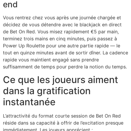
end
Vous rentrez chez vous après une journée chargée et
décidez de vous détendre avec le blackjack en direct
de Bet On Red. Vous misez rapidement €5 par main,
terminez trois mains en cinq minutes, puis passez à
Power Up Roulette pour une autre partie rapide — le
tout en quinze minutes avant de sortir dîner. La cadence
rapide vous maintient engagé sans prendre
suffisamment de temps pour perdre la notion du temps.
Ce que les joueurs aiment
dans la gratification
instantanée
L’attractivité du format courte session de Bet On Red
réside dans sa capacité à offrir de l’excitation presque
immédiatement. Les joueurs apprécient :