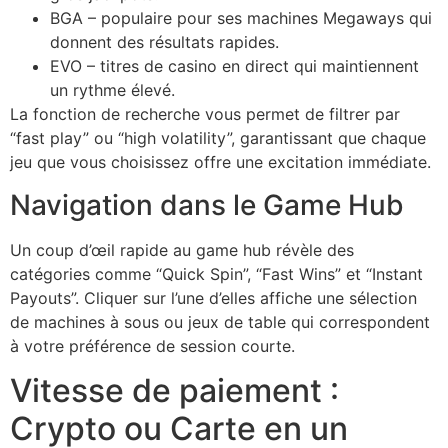
BGA – populaire pour ses machines Megaways qui
donnent des résultats rapides.
EVO – titres de casino en direct qui maintiennent
un rythme élevé.
La fonction de recherche vous permet de filtrer par
“fast play” ou “high volatility”, garantissant que chaque
jeu que vous choisissez offre une excitation immédiate.
Navigation dans le Game Hub
Un coup d’œil rapide au game hub révèle des
catégories comme “Quick Spin”, “Fast Wins” et “Instant
Payouts”. Cliquer sur l’une d’elles affiche une sélection
de machines à sous ou jeux de table qui correspondent
à votre préférence de session courte.
Vitesse de paiement :
Crypto ou Carte en un