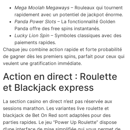
Mega Moolah Megaways
– Rouleaux qui tournent
rapidement avec un potentiel de jackpot énorme.
Panda Power Slots
– La fonctionnalité Golden
Panda offre des free spins instantanés.
Lucky Lion Spin
– Symboles classiques avec des
paiements rapides.
Chaque jeu combine action rapide et forte probabilité
de gagner dès les premiers spins, parfait pour ceux qui
veulent une gratification immédiate.
Action en direct : Roulette
et Blackjack express
La section casino en direct n’est pas réservée aux
sessions marathon. Les variantes live roulette et
blackjack de Bet On Red sont adaptées pour des
parties rapides. Le jeu “Power Up Roulette” dispose
d’une interface de mise simplifiée qui vous permet de