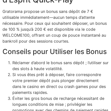
Gratorama propose un bonus sans dépôt de 7 €
utilisable immédiatement—aucun temps d’attente
nécessaire. Pour ceux qui souhaitent déposer, un bonus
de 100 % jusqu’à 200 € est disponible via le code
WELCOME100, offrant un coup de pouce instantané au
bankroll pour des sessions courtes.
Conseils pour Utiliser les Bonus
Réclamer d’abord le bonus sans dépôt ; l’utiliser sur
des slots à haute volatilité.
Si vous êtes prêt à déposer, faire correspondre
votre premier dépôt puis plonger directement
dans le casino en direct ou crash games pour des
paiements rapides.
Éviter les gros bonus de recharge nécessitant de
longues conditions de mise ; privilégier les
promotions avec des chemins de paiement rapides