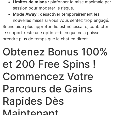
Limites de mises :
plafonner la mise maximale par
session pour modérer le risque.
Mode Away :
désactiver temporairement les
nouvelles mises si vous vous sentez trop engagé.
Si une aide plus approfondie est nécessaire, contacter
le support reste une option—bien que cela puisse
prendre plus de temps que le chat en direct.
Obtenez Bonus 100%
et 200 Free Spins !
Commencez Votre
Parcours de Gains
Rapides Dès
Maintenant