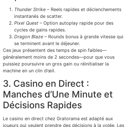
Thunder Strike
– Reels rapides et déclenchements
instantanés de scatter.
Pixel Quest
– Option autoplay rapide pour des
cycles de gains rapides.
Dragon Blaze
– Rounds bonus à grande vitesse qui
se terminent avant le déjeuner.
Ces jeux présentent des temps de spin faibles—
généralement moins de 2 secondes—pour que vous
puissiez poursuivre un gros gain ou réinitialiser la
machine en un clin d’œil.
3. Casino en Direct :
Manches d’Une Minute et
Décisions Rapides
Le casino en direct chez Gratorama est adapté aux
joueurs qui veulent prendre des décisions à la volée. Les