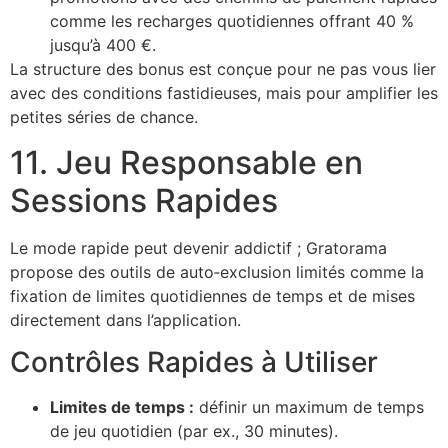
comme les recharges quotidiennes offrant 40 %
jusqu’à 400 €.
La structure des bonus est conçue pour ne pas vous lier
avec des conditions fastidieuses, mais pour amplifier les
petites séries de chance.
11. Jeu Responsable en
Sessions Rapides
Le mode rapide peut devenir addictif ; Gratorama
propose des outils de auto‑exclusion limités comme la
fixation de limites quotidiennes de temps et de mises
directement dans l’application.
Contrôles Rapides à Utiliser
Limites de temps :
définir un maximum de temps
de jeu quotidien (par ex., 30 minutes).