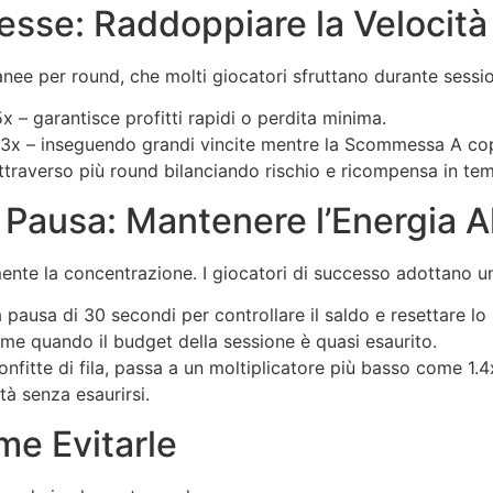
sse: Raddoppiare la Velocità
ee per round, che molti giocatori sfruttano durante session
 – garantisce profitti rapidi o perdita minima.
x – inseguendo grandi vincite mentre la Scommessa A copre
traverso più round bilanciando rischio e ricompensa in tem
 Pausa: Mantenere l’Energia A
mente la concentrazione. I giocatori di successo adottano u
 pausa di 30 secondi per controllare il saldo e resettare lo
me quando il budget della sessione è quasi esaurito.
nfitte di fila, passa a un moltiplicatore più basso come 1.4
tà senza esaurirsi.
e Evitarle