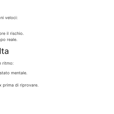
i veloci:
 il rischio.
po reale.
lta
n ritmo:
 stato mentale.
x prima di riprovare.