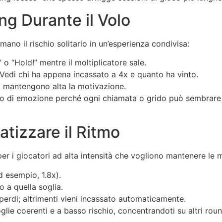
ing Durante il Volo
mano il rischio solitario in un’esperienza condivisa:
 o “Hold!” mentre il moltiplicatore sale.
Vedi chi ha appena incassato a 4x e quanto ha vinto.
eri mantengono alta la motivazione.
ello di emozione perché ogni chiamata o grido può sembrare u
tizzare il Ritmo
er i giocatori ad alta intensità che vogliono mantenere le m
d esempio, 1.8x).
o a quella soglia.
 perdi; altrimenti vieni incassato automaticamente.
lie coerenti e a basso rischio, concentrandoti su altri rou