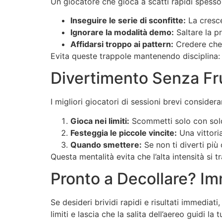
Un giocatore che gioca a scatti rapidi spesso
Inseguire le serie di sconfitte:
La cresce
Ignorare la modalità demo:
Saltare la p
Affidarsi troppo ai pattern:
Credere che 
Evita queste trappole mantenendo disciplina: 
Divertimento Senza Frus
I migliori giocatori di sessioni brevi conside
Gioca nei limiti:
Scommetti solo con soldi
Festeggia le piccole vincite:
Una vittori
Quando smettere:
Se non ti diverti più 
Questa mentalità evita che l’alta intensità si 
Pronto a Decollare? Im
Se desideri brividi rapidi e risultati immediat
limiti e lascia che la salita dell’aereo guidi