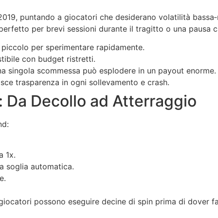
o 2019, puntando a giocatori che desiderano volatilità bass
perfetto per brevi sessioni durante il tragitto o una pausa c
piccolo per sperimentare rapidamente.
ile con budget ristretti.
e una singola scommessa può esplodere in un payout enorme.
sce trasparenza in ogni sollevamento e crash.
: Da Decollo ad Atterraggio
nd:
a 1x.
a soglia automatica.
e.
giocatori possono eseguire decine di spin prima di dover fa