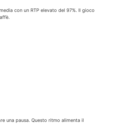
a‑media con un RTP elevato del 97%. Il gioco
affè.
re una pausa. Questo ritmo alimenta il