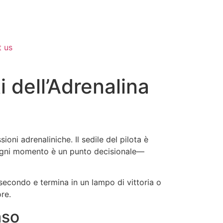
 us
i dell’Adrenalina
sioni adrenaliniche. Il sedile del pilota è
 Ogni momento è un punto decisionale—
 secondo e termina in un lampo di vittoria o
re.
aso