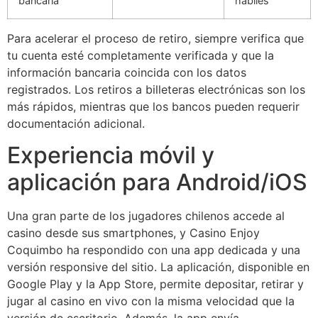
bancaria
hábiles
Para acelerar el proceso de retiro, siempre verifica que
tu cuenta esté completamente verificada y que la
información bancaria coincida con los datos
registrados. Los retiros a billeteras electrónicas son los
más rápidos, mientras que los bancos pueden requerir
documentación adicional.
Experiencia móvil y
aplicación para Android/iOS
Una gran parte de los jugadores chilenos accede al
casino desde sus smartphones, y Casino Enjoy
Coquimbo ha respondido con una app dedicada y una
versión responsive del sitio. La aplicación, disponible en
Google Play y la App Store, permite depositar, retirar y
jugar al casino en vivo con la misma velocidad que la