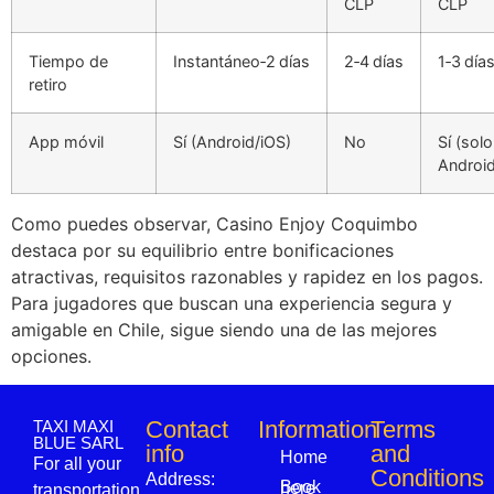
CLP
CLP
Tiempo de
Instantáneo‑2 días
2‑4 días
1‑3 día
retiro
App móvil
Sí (Android/iOS)
No
Sí (solo
Android
Como puedes observar, Casino Enjoy Coquimbo
destaca por su equilibrio entre bonificaciones
atractivas, requisitos razonables y rapidez en los pagos.
Para jugadores que buscan una experiencia segura y
amigable en Chile, sigue siendo una de las mejores
opciones.
Contact
Information
Terms
TAXI MAXI
BLUE SARL
info
and
Home
For all your
Conditions
Address:
Book here
transportation