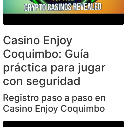
Casino Enjoy
Coquimbo: Guía
práctica para jugar
con seguridad
Registro paso a paso en
Casino Enjoy Coquimbo