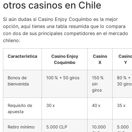
otros casinos en Chile
Si aún dudas si Casino Enjoy Coquimbo es la mejor
opción, aquí tienes una tabla resumida que lo compara
con dos de sus principales competidores en el mercado
chileno:
Característica
Casino Enjoy
Casino
Casin
Coquimbo
X
Y
Bonos de
100 % + 50 giros
150 %
80 % +
bienvenida
sin
30 giro
giros
Requisito de
30 x
40 x
35 x
apuesta
Retiro mínimo
5.000 CLP
10.000
5.000