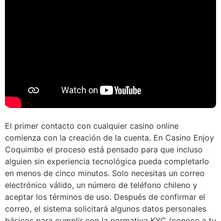
El primer contacto con cualquier casino online
comienza con la creación de la cuenta. En Casino Enjoy
Coquimbo el proceso está pensado para que incluso
alguien sin experiencia tecnológica pueda completarlo
en menos de cinco minutos. Solo necesitas un correo
electrónico válido, un número de teléfono chileno y
aceptar los términos de uso. Después de confirmar el
correo, el sistema solicitará algunos datos personales
básicos para cumplir con la normativa KYC (conoce a tu