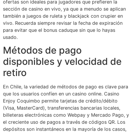
ofertas son ideales para jugadores que prefieren la
sección de casino en vivo, ya que a menudo se aplican
también a juegos de ruleta y blackjack con crupier en
vivo. Recuerda siempre revisar la fecha de expiración
para evitar que el bonus caduque sin que lo hayas
usado.
Métodos de pago
disponibles y velocidad de
retiro
En Chile, la variedad de métodos de pago es clave para
que los usuarios confíen en un casino online. Casino
Enjoy Coquimbo permite tarjetas de crédito/débito
(Visa, MasterCard), transferencias bancarias locales,
billeteras electrónicas como Webpay y Mercado Pago, y
el creciente uso de pagos a través de códigos QR. Los
depósitos son instantáneos en la mayoría de los casos,