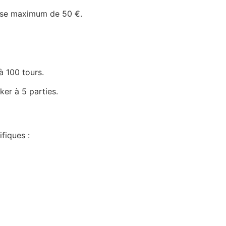
mise maximum de 50 €.
à 100 tours.
ker à 5 parties.
ifiques :