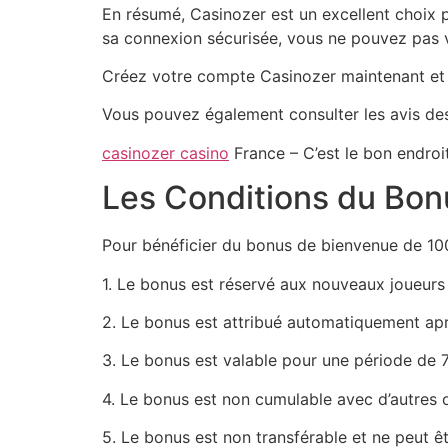
En résumé, Casinozer est un excellent choix 
sa connexion sécurisée, vous ne pouvez pas v
Créez votre compte Casinozer maintenant et 
Vous pouvez également consulter les avis des
casinozer casino
France – C’est le bon endroit
Les Conditions du Bon
Pour bénéficier du bonus de bienvenue de 100
1. Le bonus est réservé aux nouveaux joueurs q
2. Le bonus est attribué automatiquement apr
3. Le bonus est valable pour une période de 7
4. Le bonus est non cumulable avec d’autres 
5. Le bonus est non transférable et ne peut être