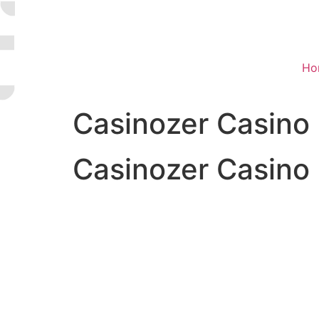
Ho
Casinozer Casino
Casinozer Casino