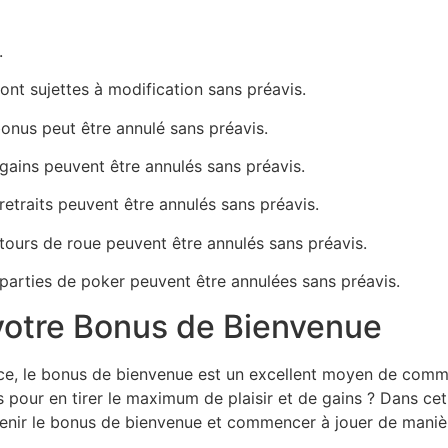
.
ont sujettes à modification sans préavis.
onus peut être annulé sans préavis.
gains peuvent être annulés sans préavis.
retraits peuvent être annulés sans préavis.
tours de roue peuvent être annulés sans préavis.
 parties de poker peuvent être annulées sans préavis.
votre Bonus de Bienvenue
ce, le bonus de bienvenue est un excellent moyen de comm
 pour en tirer le maximum de plaisir et de gains ? Dans ce
enir le bonus de bienvenue et commencer à jouer de manièr