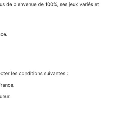
us de bienvenue de 100%, ses jeux variés et
nce.
ter les conditions suivantes :
France.
ueur.