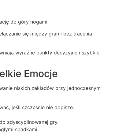
rację do góry nogami.
ełączanie się między grami bez tracenia
ewniają wyraźne punkty decyzyjne i szybkie
elkie Emocje
ywanie niskich zakładów przy jednoczesnym
ać, jeśli szczęście nie dopisze.
do zdyscyplinowanej gry.
agłymi spadkami.