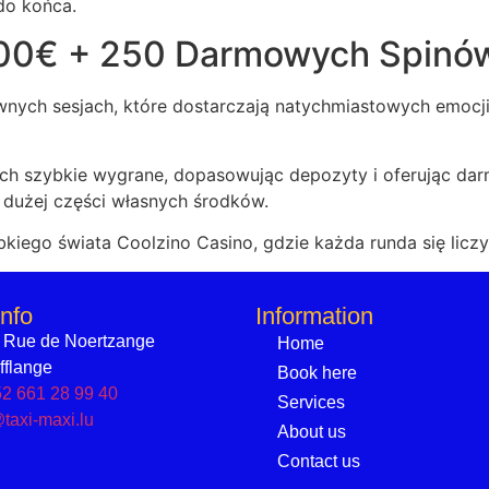
do końca.
500€ + 250 Darmowych Spinó
ywnych sesjach, które dostarczają natychmiastowych emocji
h szybkie wygrane, dopasowując depozyty i oferując dar
 dużej części własnych środków.
kiego świata Coolzino Casino, gdzie każda runda się liczy
info
Information
3 Rue de Noertzange
Home
fflange
Book here
2 661 28 99 40
Services
taxi-maxi.lu
About us
Contact us