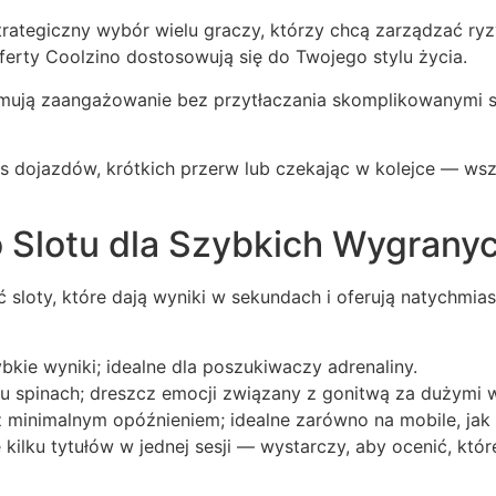
 strategiczny wybór wielu graczy, którzy chcą zarządzać r
oferty Coolzino dostosowują się do Twojego stylu życia.
rzymują zaangażowanie bez przytłaczania skomplikowanymi 
s dojazdów, krótkich przerw lub czekając w kolejce — ws
Slotu dla Szybkich Wygrany
ać sloty, które dają wyniki w sekundach i oferują natychm
kie wyniki; idealne dla poszukiwaczy adrenaliny.
u spinach; dreszcz emocji związany z gonitwą za dużymi 
minimalnym opóźnieniem; idealne zarówno na mobile, jak i
lku tytułów w jednej sesji — wystarczy, aby ocenić, które