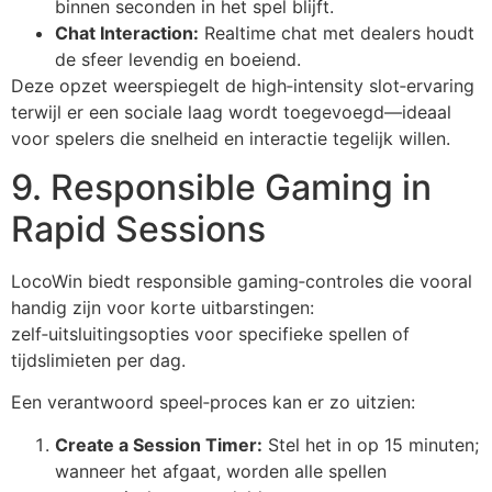
binnen seconden in het spel blijft.
Chat Interaction:
Realtime chat met dealers houdt
de sfeer levendig en boeiend.
Deze opzet weerspiegelt de high‑intensity slot‑ervaring
terwijl er een sociale laag wordt toegevoegd—ideaal
voor spelers die snelheid en interactie tegelijk willen.
9. Responsible Gaming in
Rapid Sessions
LocoWin biedt responsible gaming‑controles die vooral
handig zijn voor korte uitbarstingen:
zelf‑uitsluitingsopties voor specifieke spellen of
tijdslimieten per dag.
Een verantwoord speel‑proces kan er zo uitzien:
Create a Session Timer:
Stel het in op 15 minuten;
wanneer het afgaat, worden alle spellen