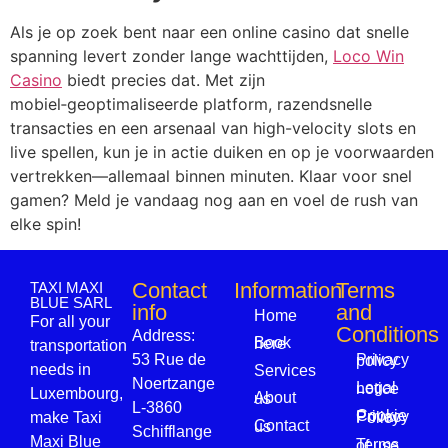
Als je op zoek bent naar een online casino dat snelle
spanning levert zonder lange wachttijden,
Loco Win
Casino
biedt precies dat. Met zijn
mobiel‑geoptimaliseerde platform, razendsnelle
transacties en een arsenaal van high-velocity slots en
live spellen, kun je in actie duiken en op je voorwaarden
vertrekken—allemaal binnen minuten. Klaar voor snel
gamen? Meld je vandaag nog aan en voel de rush van
elke spin!
Contact
Information
Terms
TAXI MAXI
BLUE SARL
info
and
Home
For all your
Conditions
Address:
Book here
transportation
53 Rue de
Privacy policy
needs in
Services
Noertzange
Legal notice
Luxembourg,
About us
L-3860
make Taxi
Cookie Privacy Policy
Contact us
Schifflange
Maxi Blue
Terms of use