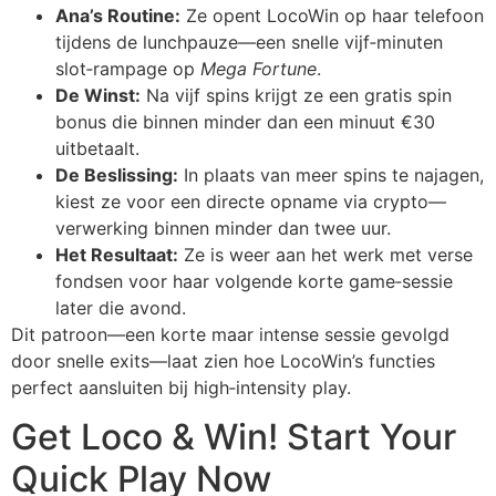
Ana’s Routine:
Ze opent LocoWin op haar telefoon
tijdens de lunchpauze—een snelle vijf‑minuten
slot‑rampage op
Mega Fortune
.
De Winst:
Na vijf spins krijgt ze een gratis spin
bonus die binnen minder dan een minuut €30
uitbetaalt.
De Beslissing:
In plaats van meer spins te najagen,
kiest ze voor een directe opname via crypto—
verwerking binnen minder dan twee uur.
Het Resultaat:
Ze is weer aan het werk met verse
fondsen voor haar volgende korte game‑sessie
later die avond.
Dit patroon—een korte maar intense sessie gevolgd
door snelle exits—laat zien hoe LocoWin’s functies
perfect aansluiten bij high‑intensity play.
Get Loco & Win! Start Your
Quick Play Now