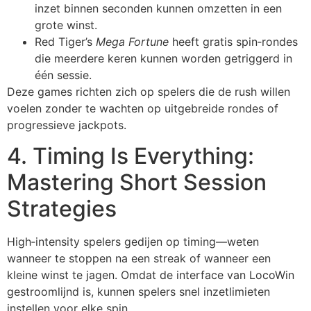
inzet binnen seconden kunnen omzetten in een
grote winst.
Red Tiger’s
Mega Fortune
heeft gratis spin‑rondes
die meerdere keren kunnen worden getriggerd in
één sessie.
Deze games richten zich op spelers die de rush willen
voelen zonder te wachten op uitgebreide rondes of
progressieve jackpots.
4. Timing Is Everything:
Mastering Short Session
Strategies
High‑intensity spelers gedijen op timing—weten
wanneer te stoppen na een streak of wanneer een
kleine winst te jagen. Omdat de interface van LocoWin
gestroomlijnd is, kunnen spelers snel inzetlimieten
instellen voor elke spin.