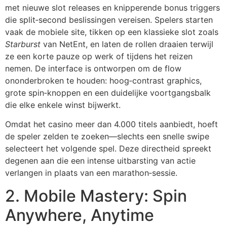
met nieuwe slot releases en knipperende bonus triggers
die split‑second beslissingen vereisen. Spelers starten
vaak de mobiele site, tikken op een klassieke slot zoals
Starburst
van NetEnt, en laten de rollen draaien terwijl
ze een korte pauze op werk of tijdens het reizen
nemen. De interface is ontworpen om de flow
ononderbroken te houden: hoog‑contrast graphics,
grote spin‑knoppen en een duidelijke voortgangsbalk
die elke enkele winst bijwerkt.
Omdat het casino meer dan 4.000 titels aanbiedt, hoeft
de speler zelden te zoeken—slechts een snelle swipe
selecteert het volgende spel. Deze directheid spreekt
degenen aan die een intense uitbarsting van actie
verlangen in plaats van een marathon‑sessie.
2. Mobile Mastery: Spin
Anywhere, Anytime