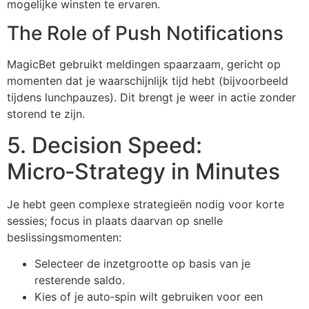
mogelijke winsten te ervaren.
The Role of Push Notifications
MagicBet gebruikt meldingen spaarzaam, gericht op
momenten dat je waarschijnlijk tijd hebt (bijvoorbeeld
tijdens lunchpauzes). Dit brengt je weer in actie zonder
storend te zijn.
5. Decision Speed:
Micro‑Strategy in Minutes
Je hebt geen complexe strategieën nodig voor korte
sessies; focus in plaats daarvan op snelle
beslissingsmomenten:
Selecteer de inzetgrootte op basis van je
resterende saldo.
Kies of je auto‑spin wilt gebruiken voor een