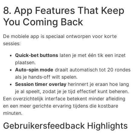
8. App Features That Keep
You Coming Back
De mobiele app is speciaal ontworpen voor korte
sessies:
Quick‑bet buttons
laten je met één tik een inzet
plaatsen.
Auto‑spin mode
draait automatisch tot 20 rondes
als je hands‑off wilt spelen.
Session timer overlay
herinnert je eraan hoe lang
je al speelt, zodat je je tijd effectief kunt beheren.
Een overzichtelijk interface betekent minder afleiding
en een meer gerichte ervaring tijdens die kostbare
minuten.
Gebruikersfeedback Highlights