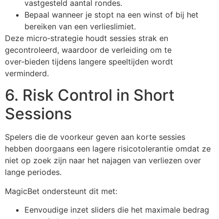
vastgesteld aantal rondes.
Bepaal wanneer je stopt na een winst of bij het
bereiken van een verlieslimiet.
Deze micro‑strategie houdt sessies strak en
gecontroleerd, waardoor de verleiding om te
over‑bieden tijdens langere speeltijden wordt
verminderd.
6. Risk Control in Short
Sessions
Spelers die de voorkeur geven aan korte sessies
hebben doorgaans een lagere risicotolerantie omdat ze
niet op zoek zijn naar het najagen van verliezen over
lange periodes.
MagicBet ondersteunt dit met:
Eenvoudige inzet sliders die het maximale bedrag