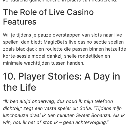
The Role of Live Casino
Features
Wil je tijdens je pauze overstappen van slots naar live
spellen, dan biedt MagicBet’s live casino sectie spellen
zoals blackjack en roulette die passen binnen hetzelfde
korte‑sessie model dankzij snelle rondetijden en
minimale wachttijden tussen handen.
10. Player Stories: A Day in
the Life
“Ik ben altijd onderweg, dus houd ik mijn telefoon
dichtbij,” zegt een vaste speler uit Sofia. “Tijdens mijn
lunchpauze draai ik tien minuten Sweet Bonanza. Als ik
win, hou ik het of stop ik – geen achtervolging.”