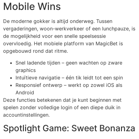
Mobile Wins
De moderne gokker is altijd onderweg. Tussen
vergaderingen, woon-werkverkeer of een lunchpauze, is
de mogelijkheid voor een snelle speelsessie
overvloedig. Het mobiele platform van MagicBet is
opgebouwd rond dat ritme.
Snel ladende tijden – geen wachten op zware
graphics
Intuïtieve navigatie – één tik leidt tot een spin
Responsief ontwerp – werkt op zowel iOS als
Android
Deze functies betekenen dat je kunt beginnen met
spelen zonder volledige login of een diepe duik in
accountinstellingen.
Spotlight Game: Sweet Bonanza