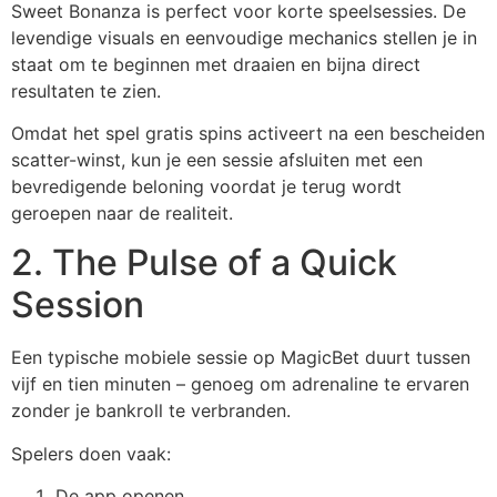
Sweet Bonanza is perfect voor korte speelsessies. De
levendige visuals en eenvoudige mechanics stellen je in
staat om te beginnen met draaien en bijna direct
resultaten te zien.
Omdat het spel gratis spins activeert na een bescheiden
scatter-winst, kun je een sessie afsluiten met een
bevredigende beloning voordat je terug wordt
geroepen naar de realiteit.
2. The Pulse of a Quick
Session
Een typische mobiele sessie op MagicBet duurt tussen
vijf en tien minuten – genoeg om adrenaline te ervaren
zonder je bankroll te verbranden.
Spelers doen vaak:
De app openen