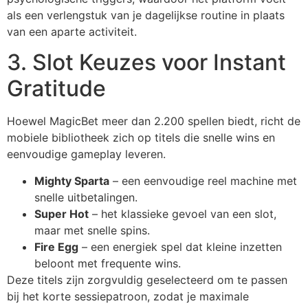
als een verlengstuk van je dagelijkse routine in plaats
van een aparte activiteit.
3. Slot Keuzes voor Instant
Gratitude
Hoewel MagicBet meer dan 2.200 spellen biedt, richt de
mobiele bibliotheek zich op titels die snelle wins en
eenvoudige gameplay leveren.
Mighty Sparta
– een eenvoudige reel machine met
snelle uitbetalingen.
Super Hot
– het klassieke gevoel van een slot,
maar met snelle spins.
Fire Egg
– een energiek spel dat kleine inzetten
beloont met frequente wins.
Deze titels zijn zorgvuldig geselecteerd om te passen
bij het korte sessiepatroon, zodat je maximale