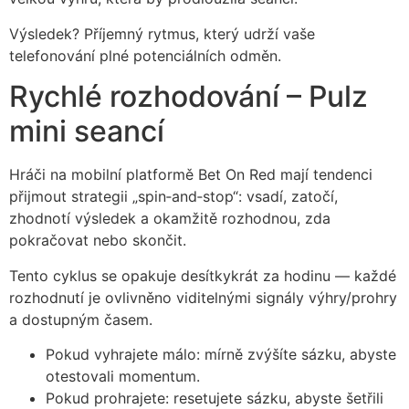
Výsledek? Příjemný rytmus, který udrží vaše
telefonování plné potenciálních odměn.
Rychlé rozhodování – Pulz
mini seancí
Hráči na mobilní platformě Bet On Red mají tendenci
přijmout strategii „spin‑and‑stop“: vsadí, zatočí,
zhodnotí výsledek a okamžitě rozhodnou, zda
pokračovat nebo skončit.
Tento cyklus se opakuje desítkykrát za hodinu — každé
rozhodnutí je ovlivněno viditelnými signály výhry/prohry
a dostupným časem.
Pokud vyhrajete málo: mírně zvýšíte sázku, abyste
otestovali momentum.
Pokud prohrajete: resetujete sázku, abyste šetřili