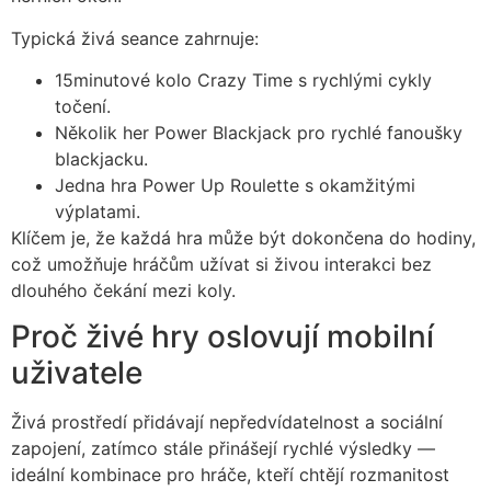
Typická živá seance zahrnuje:
15minutové kolo Crazy Time s rychlými cykly
točení.
Několik her Power Blackjack pro rychlé fanoušky
blackjacku.
Jedna hra Power Up Roulette s okamžitými
výplatami.
Klíčem je, že každá hra může být dokončena do hodiny,
což umožňuje hráčům užívat si živou interakci bez
dlouhého čekání mezi koly.
Proč živé hry oslovují mobilní
uživatele
Živá prostředí přidávají nepředvídatelnost a sociální
zapojení, zatímco stále přinášejí rychlé výsledky —
ideální kombinace pro hráče, kteří chtějí rozmanitost