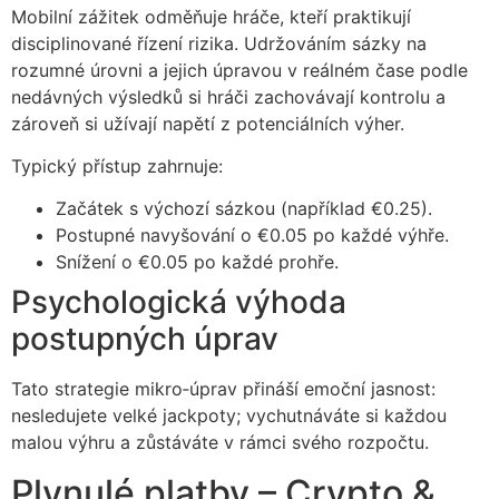
Mobilní zážitek odměňuje hráče, kteří praktikují
disciplinované řízení rizika. Udržováním sázky na
rozumné úrovni a jejich úpravou v reálném čase podle
nedávných výsledků si hráči zachovávají kontrolu a
zároveň si užívají napětí z potenciálních výher.
Typický přístup zahrnuje:
Začátek s výchozí sázkou (například €0.25).
Postupné navyšování o €0.05 po každé výhře.
Snížení o €0.05 po každé prohře.
Psychologická výhoda
postupných úprav
Tato strategie mikro‑úprav přináší emoční jasnost:
nesledujete velké jackpoty; vychutnáváte si každou
malou výhru a zůstáváte v rámci svého rozpočtu.
Plynulé platby – Crypto &