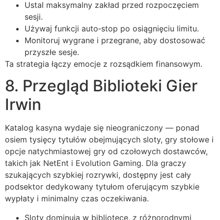
Ustal maksymalny zakład przed rozpoczęciem
sesji.
Używaj funkcji auto‑stop po osiągnięciu limitu.
Monitoruj wygrane i przegrane, aby dostosować
przyszłe sesje.
Ta strategia łączy emocje z rozsądkiem finansowym.
8. Przegląd Biblioteki Gier
Irwin
Katalog kasyna wydaje się nieograniczony — ponad
osiem tysięcy tytułów obejmujących sloty, gry stołowe i
opcje natychmiastowej gry od czołowych dostawców,
takich jak NetEnt i Evolution Gaming. Dla graczy
szukających szybkiej rozrywki, dostępny jest cały
podsektor dedykowany tytułom oferującym szybkie
wypłaty i minimalny czas oczekiwania.
Sloty dominują w bibliotece, z różnorodnymi