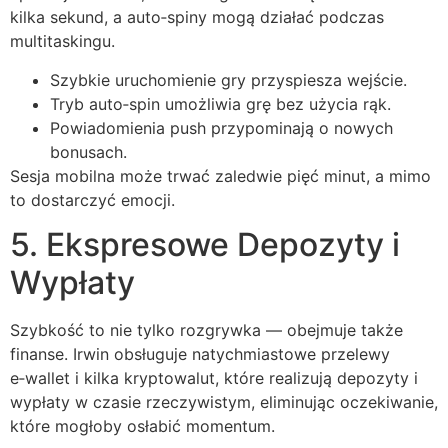
kilka sekund, a auto‑spiny mogą działać podczas
multitaskingu.
Szybkie uruchomienie gry przyspiesza wejście.
Tryb auto‑spin umożliwia grę bez użycia rąk.
Powiadomienia push przypominają o nowych
bonusach.
Sesja mobilna może trwać zaledwie pięć minut, a mimo
to dostarczyć emocji.
5. Ekspresowe Depozyty i
Wypłaty
Szybkość to nie tylko rozgrywka — obejmuje także
finanse. Irwin obsługuje natychmiastowe przelewy
e‑wallet i kilka kryptowalut, które realizują depozyty i
wypłaty w czasie rzeczywistym, eliminując oczekiwanie,
które mogłoby osłabić momentum.