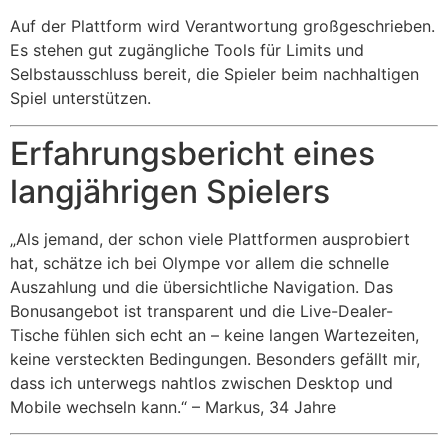
Auf der Plattform wird Verantwortung großgeschrieben.
Es stehen gut zugängliche Tools für Limits und
Selbstausschluss bereit, die Spieler beim nachhaltigen
Spiel unterstützen.
Erfahrungsbericht eines
langjährigen Spielers
„Als jemand, der schon viele Plattformen ausprobiert
hat, schätze ich bei Olympe vor allem die schnelle
Auszahlung und die übersichtliche Navigation. Das
Bonusangebot ist transparent und die Live-Dealer-
Tische fühlen sich echt an – keine langen Wartezeiten,
keine versteckten Bedingungen. Besonders gefällt mir,
dass ich unterwegs nahtlos zwischen Desktop und
Mobile wechseln kann.“ – Markus, 34 Jahre