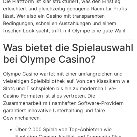
Die Plattform ist klar strukturiert, was den Einstieg
erleichtert und gleichzeitig genügend Raum für Profis
lässt. Wer also ein Casino mit transparenten
Bedingungen, schnellen Auszahlungen und einem
frischen Look sucht, trifft mit Olympe eine gute Wahl.
Was bietet die Spielauswahl
bei Olympe Casino?
Olympe Casino wartet mit einer umfangreichen und
vielseitigen Spielbibliothek auf. Von den Klassikern wie
Slots und Tischspielen bis hin zu modernen Live-
Casino-Formaten ist alles vertreten. Die
Zusammenarbeit mit namhaften Software-Providern
garantiert innovative Unterhaltung und faire
Gewinnchancen.
Über 2.000 Spiele von Top-Anbietern wie
Evolution Gaming, NetEnt und Pragmatic Play