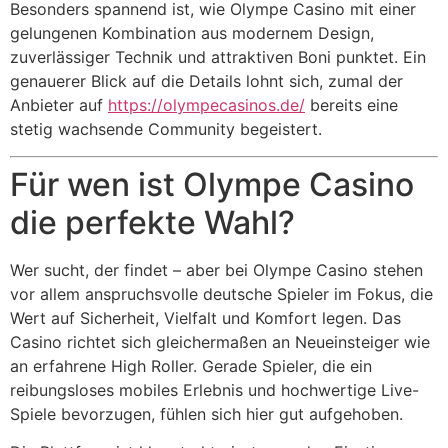
Besonders spannend ist, wie Olympe Casino mit einer
gelungenen Kombination aus modernem Design,
zuverlässiger Technik und attraktiven Boni punktet. Ein
genauerer Blick auf die Details lohnt sich, zumal der
Anbieter auf
https://olympecasinos.de/
bereits eine
stetig wachsende Community begeistert.
Für wen ist Olympe Casino
die perfekte Wahl?
Wer sucht, der findet – aber bei Olympe Casino stehen
vor allem anspruchsvolle deutsche Spieler im Fokus, die
Wert auf Sicherheit, Vielfalt und Komfort legen. Das
Casino richtet sich gleichermaßen an Neueinsteiger wie
an erfahrene High Roller. Gerade Spieler, die ein
reibungsloses mobiles Erlebnis und hochwertige Live-
Spiele bevorzugen, fühlen sich hier gut aufgehoben.