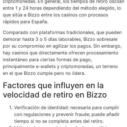
criptomonedas. En general, los tiempos de retiro oscilan
entre 1 y 24 horas dependiendo del método elegido, lo
que sitúa a Bizzo entre los casinos con procesos
rápidos para España.
Comparado con plataformas tradicionales, que pueden
demorar hasta 3 o 5 días laborables, Bizzo sobresale
por su compromiso en agilizar los pagos. Sin embargo,
hay casinos que directamente ofrecen procesamiento
instantáneo para ciertas formas de pago,
principalmente e-wallets y criptomonedas, un terreno
en el que Bizzo cumple pero no lidera.
Factores que influyen en la
velocidad de retiro en Bizzo
Verificación de identidad: necesaria para cumplir
con regulaciones y prevenir fraude; puede añadir
tiempo si no se completa antes del retiro.