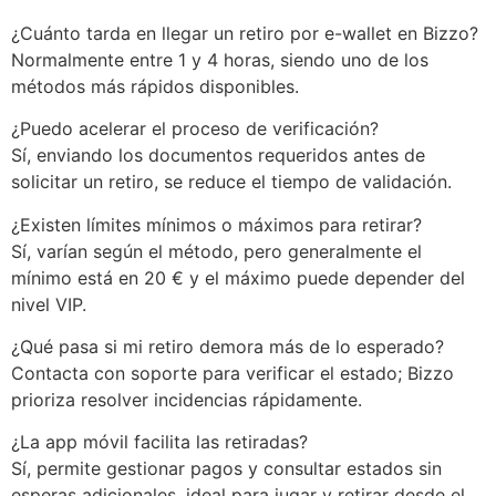
¿Cuánto tarda en llegar un retiro por e-wallet en Bizzo?
Normalmente entre 1 y 4 horas, siendo uno de los
métodos más rápidos disponibles.
¿Puedo acelerar el proceso de verificación?
Sí, enviando los documentos requeridos antes de
solicitar un retiro, se reduce el tiempo de validación.
¿Existen límites mínimos o máximos para retirar?
Sí, varían según el método, pero generalmente el
mínimo está en 20 € y el máximo puede depender del
nivel VIP.
¿Qué pasa si mi retiro demora más de lo esperado?
Contacta con soporte para verificar el estado; Bizzo
prioriza resolver incidencias rápidamente.
¿La app móvil facilita las retiradas?
Sí, permite gestionar pagos y consultar estados sin
esperas adicionales, ideal para jugar y retirar desde el