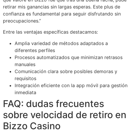
retirar mis ganancias sin largas esperas. Este plus de
confianza es fundamental para seguir disfrutando sin
preocupaciones.”
Entre las ventajas específicas destacamos:
Amplia variedad de métodos adaptados a
diferentes perfiles
Procesos automatizados que minimizan retrasos
manuales
Comunicación clara sobre posibles demoras y
requisitos
Integración eficiente con la app móvil para gestión
inmediata
FAQ: dudas frecuentes
sobre velocidad de retiro en
Bizzo Casino