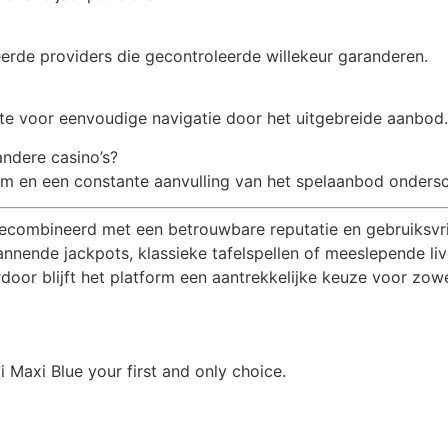
ceerde providers die gecontroleerde willekeur garanderen.
ite voor eenvoudige navigatie door het uitgebreide aanbod.
andere casino’s?
form en een constante aanvulling van het spelaanbod ondersch
ecombineerd met een betrouwbare reputatie en gebruiksvrie
nende jackpots, klassieke tafelspellen of meeslepende live
rdoor blijft het platform een aantrekkelijke keuze voor zowe
 Maxi Blue your first and only choice.