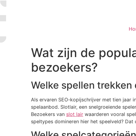
Ho
Wat zijn de popula
bezoekers?
Welke spellen trekken 
Als ervaren SEO-kopijschrijver met tien jaar i
spelaanbod. Slotlair, een snelgroeiende spele
Bezoekers van
slot lair
waarderen vooral spell
speltypes domineren hier het speelveld? Dat 
Welke spelcategorieën z