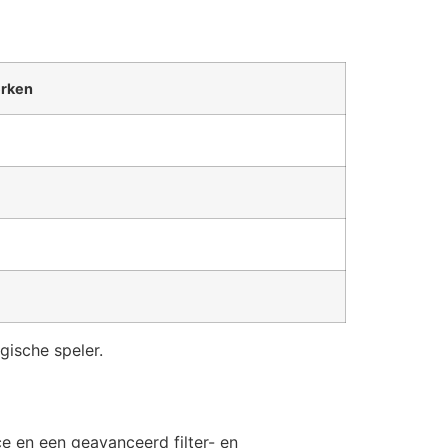
rken
gische speler.
ce en een geavanceerd filter- en