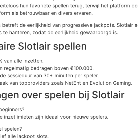
eloos hun favoriete spellen terug, terwijl het platform oo
tform als betrouwbaar en divers ervaren.
betreft de eerlijkheid van progressieve jackpots. Slotlair a
te hanteren, zodat de eerlijkheid gewaarborgd is.
ire Slotlair spellen
 van alle inzetten.
ken regelmatig bedragen boven €100.000.
de sessieduur van 30+ minuten per speler.
vaak van topproviders zoals NetEnt en Evolution Gaming.
en over spelen bij Slotlair
 beginners?
 inzetlimieten zijn ideaal voor nieuwe spelers.
el spelen?
ief alle jackpot slots.