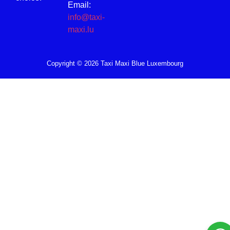
Email:
info@taxi-
maxi.lu
Copyright © 2026 Taxi Maxi Blue Luxembourg