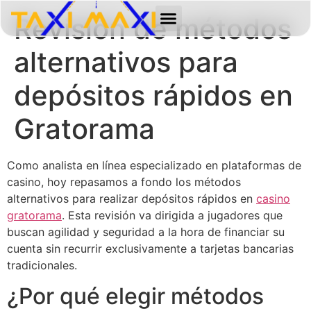
Revisión de métodos
BOOK HERE
ABOUT US
CONTACT US
alternativos para
depósitos rápidos en
Gratorama
Como analista en línea especializado en plataformas de
casino, hoy repasamos a fondo los métodos
alternativos para realizar depósitos rápidos en
casino
gratorama
. Esta revisión va dirigida a jugadores que
buscan agilidad y seguridad a la hora de financiar su
cuenta sin recurrir exclusivamente a tarjetas bancarias
tradicionales.
¿Por qué elegir métodos