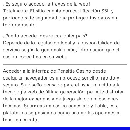
¿Es seguro acceder a través de la web?
Totalmente. El sitio cuenta con certificación SSL y
protocolos de seguridad que protegen tus datos en
todo momento.
¿Puedo acceder desde cualquier país?
Depende de la regulación local y la disponibilidad del
servicio según la geolocalización, información que el
casino especifica en su web.
Acceder a la interfaz de Penaltis Casino desde
cualquier navegador es un proceso sencillo, rápido y
seguro. Su diseño pensado para el usuario, unido a la
tecnología web de última generación, permite disfrutar
de la mejor experiencia de juego sin complicaciones
técnicas. Si buscas un casino accesible y fiable, esta
plataforma se posiciona como una de las opciones a
tener en cuenta.