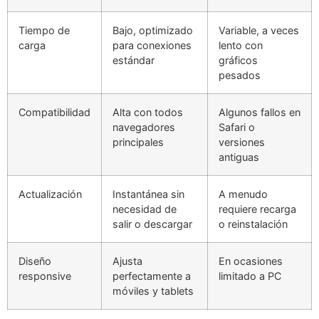
Tiempo de
Bajo, optimizado
Variable, a veces
carga
para conexiones
lento con
estándar
gráficos
pesados
Compatibilidad
Alta con todos
Algunos fallos en
navegadores
Safari o
principales
versiones
antiguas
Actualización
Instantánea sin
A menudo
necesidad de
requiere recarga
salir o descargar
o reinstalación
Diseño
Ajusta
En ocasiones
responsive
perfectamente a
limitado a PC
móviles y tablets