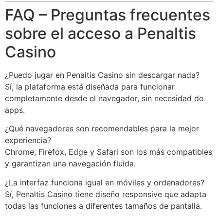
FAQ – Preguntas frecuentes
sobre el acceso a Penaltis
Casino
¿Puedo jugar en Penaltis Casino sin descargar nada?
Sí, la plataforma está diseñada para funcionar
completamente desde el navegador, sin necesidad de
apps.
¿Qué navegadores son recomendables para la mejor
experiencia?
Chrome, Firefox, Edge y Safari son los más compatibles
y garantizan una navegación fluida.
¿La interfaz funciona igual en móviles y ordenadores?
Sí, Penaltis Casino tiene diseño responsive que adapta
todas las funciones a diferentes tamaños de pantalla.