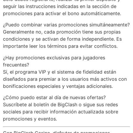
seguir las instrucciones indicadas en la sección de
promociones para activar el bono automáticamente.
¿Puedo combinar varias promociones simultáneamente?
Generalmente no, cada promoción tiene sus propias
condiciones y se activan de forma independiente. Es
importante leer los términos para evitar conflictos.
¿Hay promociones exclusivas para jugadores
frecuentes?
Sí, el programa VIP y el sistema de fidelidad están
diseñados para premiar a los usuarios más activos con
bonificaciones especiales y ventajas adicionales.
¿Cómo puedo estar al día de nuevas ofertas?
Suscríbete al boletín de BigClash o sigue sus redes
sociales para recibir información actualizada sobre
promociones y eventos.