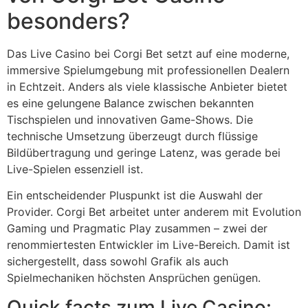
besonders?
Das Live Casino bei Corgi Bet setzt auf eine moderne,
immersive Spielumgebung mit professionellen Dealern
in Echtzeit. Anders als viele klassische Anbieter bietet
es eine gelungene Balance zwischen bekannten
Tischspielen und innovativen Game-Shows. Die
technische Umsetzung überzeugt durch flüssige
Bildübertragung und geringe Latenz, was gerade bei
Live-Spielen essenziell ist.
Ein entscheidender Pluspunkt ist die Auswahl der
Provider. Corgi Bet arbeitet unter anderem mit Evolution
Gaming und Pragmatic Play zusammen – zwei der
renommiertesten Entwickler im Live-Bereich. Damit ist
sichergestellt, dass sowohl Grafik als auch
Spielmechaniken höchsten Ansprüchen genügen.
Quick facts zum Live Casino: