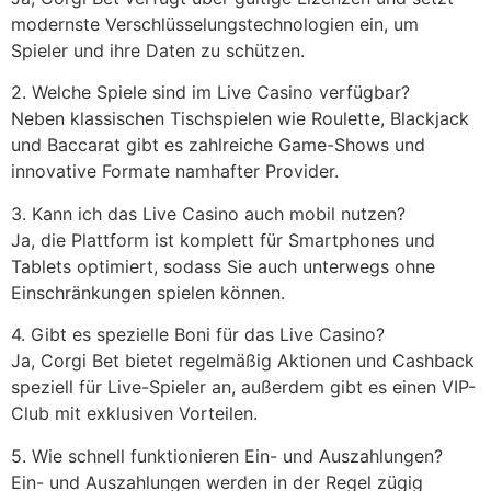
modernste Verschlüsselungstechnologien ein, um
Spieler und ihre Daten zu schützen.
2. Welche Spiele sind im Live Casino verfügbar?
Neben klassischen Tischspielen wie Roulette, Blackjack
und Baccarat gibt es zahlreiche Game-Shows und
innovative Formate namhafter Provider.
3. Kann ich das Live Casino auch mobil nutzen?
Ja, die Plattform ist komplett für Smartphones und
Tablets optimiert, sodass Sie auch unterwegs ohne
Einschränkungen spielen können.
4. Gibt es spezielle Boni für das Live Casino?
Ja, Corgi Bet bietet regelmäßig Aktionen und Cashback
speziell für Live-Spieler an, außerdem gibt es einen VIP-
Club mit exklusiven Vorteilen.
5. Wie schnell funktionieren Ein- und Auszahlungen?
Ein- und Auszahlungen werden in der Regel zügig