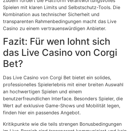
Zudem fördert die Plattform verantwortungsvolles
Spielen mit klaren Limits und Selbstschutz-Tools. Die
Kombination aus technischer Sicherheit und
transparenten Rahmenbedingungen macht das Live
Casino zu einem vertrauenswürdigen Anbieter.
Fazit: Für wen lohnt sich
das Live Casino von Corgi
Bet?
Das Live Casino von Corgi Bet bietet ein solides,
professionelles Spielerlebnis mit einer breiten Auswahl
an hochwertigen Spielen und einem
benutzerfreundlichen Interface. Besonders Spieler, die
Wert auf exklusive Game-Shows und Mobilität legen,
finden hier ein passendes Angebot.
Kritikpunkte wie die teils strengen Bonusbedingungen
im Live-Bereich sind transparent kommuniziert und kein