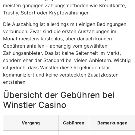
meisten gängigen Zahlungsmethoden wie Kreditkarte,
Trustly, Sofort oder Kryptowährungen.
Die Auszahlung ist allerdings mit einigen Bedingungen
verbunden. Zwar sind die ersten Auszahlungen im
Monat meistens kostenlos, aber danach können
Gebühren anfallen – abhängig vom gewählten
Zahlungsanbieter. Das ist keine Seltenheit im Markt,
sondern eher der Standard bei vielen Anbietern. Wichtig
ist jedoch, dass Winstler diese Regelungen klar
kommuniziert und keine versteckten Zusatzkosten
entstehen.
Übersicht der Gebühren bei
Winstler Casino
Vorgang
Gebühren
Bemerkungen