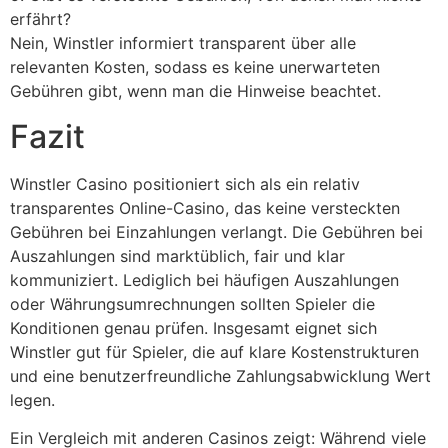
erfährt?
Nein, Winstler informiert transparent über alle
relevanten Kosten, sodass es keine unerwarteten
Gebühren gibt, wenn man die Hinweise beachtet.
Fazit
Winstler Casino positioniert sich als ein relativ
transparentes Online-Casino, das keine versteckten
Gebühren bei Einzahlungen verlangt. Die Gebühren bei
Auszahlungen sind marktüblich, fair und klar
kommuniziert. Lediglich bei häufigen Auszahlungen
oder Währungsumrechnungen sollten Spieler die
Konditionen genau prüfen. Insgesamt eignet sich
Winstler gut für Spieler, die auf klare Kostenstrukturen
und eine benutzerfreundliche Zahlungsabwicklung Wert
legen.
Ein Vergleich mit anderen Casinos zeigt: Während viele