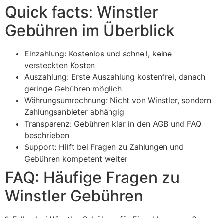
Quick facts: Winstler
Gebühren im Überblick
Einzahlung: Kostenlos und schnell, keine
versteckten Kosten
Auszahlung: Erste Auszahlung kostenfrei, danach
geringe Gebühren möglich
Währungsumrechnung: Nicht von Winstler, sondern
Zahlungsanbieter abhängig
Transparenz: Gebühren klar in den AGB und FAQ
beschrieben
Support: Hilft bei Fragen zu Zahlungen und
Gebühren kompetent weiter
FAQ: Häufige Fragen zu
Winstler Gebühren