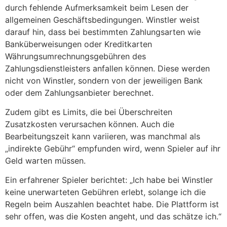
durch fehlende Aufmerksamkeit beim Lesen der
allgemeinen Geschäftsbedingungen. Winstler weist
darauf hin, dass bei bestimmten Zahlungsarten wie
Banküberweisungen oder Kreditkarten
Währungsumrechnungsgebühren des
Zahlungsdienstleisters anfallen können. Diese werden
nicht von Winstler, sondern von der jeweiligen Bank
oder dem Zahlungsanbieter berechnet.
Zudem gibt es Limits, die bei Überschreiten
Zusatzkosten verursachen können. Auch die
Bearbeitungszeit kann variieren, was manchmal als
„indirekte Gebühr“ empfunden wird, wenn Spieler auf ihr
Geld warten müssen.
Ein erfahrener Spieler berichtet: „Ich habe bei Winstler
keine unerwarteten Gebühren erlebt, solange ich die
Regeln beim Auszahlen beachtet habe. Die Plattform ist
sehr offen, was die Kosten angeht, und das schätze ich.“