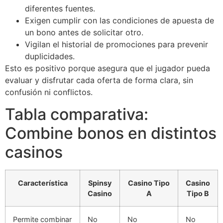
diferentes fuentes.
Exigen cumplir con las condiciones de apuesta de
un bono antes de solicitar otro.
Vigilan el historial de promociones para prevenir
duplicidades.
Esto es positivo porque asegura que el jugador pueda
evaluar y disfrutar cada oferta de forma clara, sin
confusión ni conflictos.
Tabla comparativa:
Combine bonos en distintos
casinos
Característica
Spinsy
Casino Tipo
Casino
Casino
A
Tipo B
Permite combinar
No
No
No