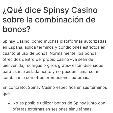
¿Qué dice Spinsy Casino
sobre la combinación de
bonos?
Spinsy Casino, como muchas plataformas autorizadas
en España, aplica términos y condiciones estrictos en
cuanto al uso de bonos. Normalmente, los bonos
ofrecidos dentro del propio casino –ya sean de
bienvenida, recargas o giros gratis– están diseñados
para usarse aisladamente y no pueden sumarse ni
combinarse con otras promociones externas.
En concreto, Spinsy Casino especifica en sus términos
que:
No es posible utilizar bonos de Spinsy junto con
ofertas externas en sesiones simultáneas.