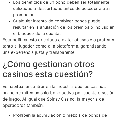
Los beneficios de un bono deben ser totalmente
utilizados o descartados antes de acceder a otra
promoción.
Cualquier intento de combinar bonos puede
resultar en la anulación de los premios o incluso en
el bloqueo de la cuenta.
Esta política está orientada a evitar abusos y a proteger
tanto al jugador como a la plataforma, garantizando
una experiencia justa y transparente.
¿Cómo gestionan otros
casinos esta cuestión?
Es habitual encontrar en la industria que los casinos
online permiten un solo bono activo por cuenta o sesión
de juego. Al igual que Spinsy Casino, la mayoría de
operadores también:
Prohíben la acumulación o mezcla de bonos de