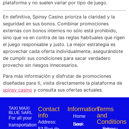
plataforma y no suelen variar por tipo de juego.
En definitiva, Spinsy Casino prioriza la claridad y la
seguridad en sus bonos. Combinar promociones
externas con bonos internos no sólo está prohibido,
sino que va en contra de las reglas habituales que rigen
el juego responsable y justo. La mejor estrategia es
aprovechar cada oferta individualmente, asegurándote
de cumplir sus condiciones para sacar verdadero
provecho sin riesgos innecesarios.
Para más información y disfrutar de promociones
diseñadas para ti, visita directamente la plataforma de
spinsy casino
y consulta sus ofertas actuales.
Contact
Information
Terms
TAXI MAXI
BLUE SARL
info
and
Home
For all your
Conditions
Address:
Book here
transportation
53 Rue de