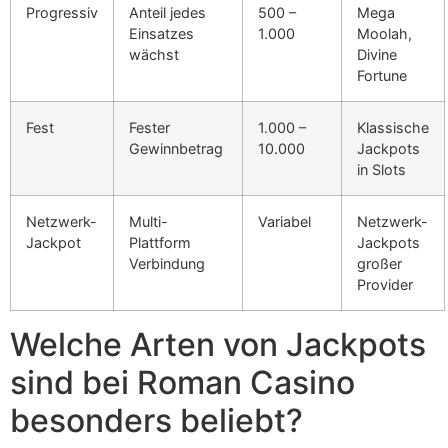
Progressiv
Anteil jedes
500 –
Mega
Einsatzes
1.000
Moolah,
wächst
Divine
Fortune
Fest
Fester
1.000 –
Klassische
Gewinnbetrag
10.000
Jackpots
in Slots
Netzwerk-
Multi-
Variabel
Netzwerk-
Jackpot
Plattform
Jackpots
Verbindung
großer
Provider
Welche Arten von Jackpots
sind bei Roman Casino
besonders beliebt?