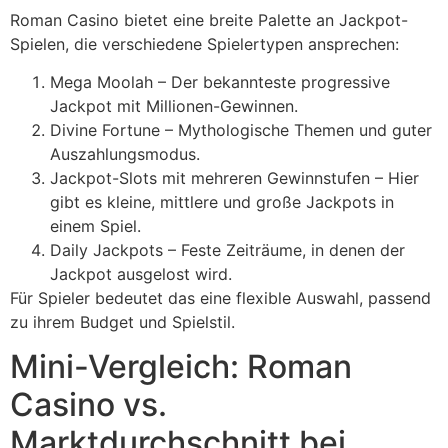
Roman Casino bietet eine breite Palette an Jackpot-
Spielen, die verschiedene Spielertypen ansprechen:
Mega Moolah – Der bekannteste progressive
Jackpot mit Millionen-Gewinnen.
Divine Fortune – Mythologische Themen und guter
Auszahlungsmodus.
Jackpot-Slots mit mehreren Gewinnstufen – Hier
gibt es kleine, mittlere und große Jackpots in
einem Spiel.
Daily Jackpots – Feste Zeiträume, in denen der
Jackpot ausgelost wird.
Für Spieler bedeutet das eine flexible Auswahl, passend
zu ihrem Budget und Spielstil.
Mini-Vergleich: Roman
Casino vs.
Marktdurchschnitt bei