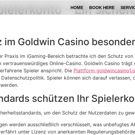
ielerkonto – Ein sicher
HOME
BOOK HERE
SERVI
 im Goldwin Casino besonder
iger Praxis im iGaming-Bereich betrachte ich den Schutz v
ein vertrauenswürdiges Online-Casino. Goldwin Casino trä
erfahrene Spieler anspricht. Die
Plattform goldwincasino1.
tenschutzpolitik. Spieler können sich darauf verlassen, da
 werden.
dards schützen Ihr Spielerk
cherheitsstandards, um den Schutz der Nutzerdaten zu gewä
ragen werden ausschließlich verschlüsselt, was unbefugtes 
verfährt unter Lizenz von anerkannten Regulierungsbehörd