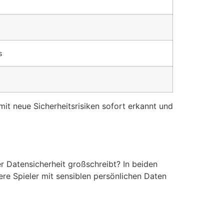
s
it neue Sicherheitsrisiken sofort erkannt und
er Datensicherheit großschreibt? In beiden
dere Spieler mit sensiblen persönlichen Daten