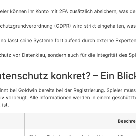
ler können ihr Konto mit 2FA zusätzlich absichern, was den
hutzgrundverordnung (GDPR) wird strikt eingehalten, wa
no lässt seine Systeme fortlaufend durch externe Experten 
utz vor Datenklau, sondern auch für die Integrität des S
tenschutz konkret? – Ein Blick
nt bei Goldwin bereits bei der Registrierung. Spieler müsse
tiv vorbeugt. Alle Informationen werden in einem geschütz
ist.
Beschre