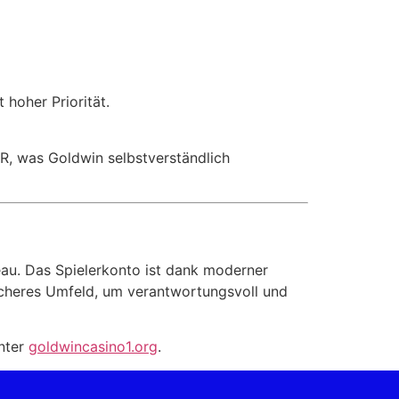
 hoher Priorität.
, was Goldwin selbstverständlich
eau. Das Spielerkonto ist dank moderner
sicheres Umfeld, um verantwortungsvoll und
unter
goldwincasino1.org
.