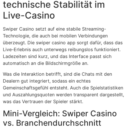
technische Stabilität im
Live-Casino
Swiper Casino setzt auf eine stabile Streaming-
Technologie, die auch bei mobilen Verbindungen
überzeugt. Die swiper casino app sorgt dafür, dass das
Live-Erlebnis auch unterwegs reibungslos funktioniert.
Ladezeiten sind kurz, und das Interface passt sich
automatisch an die Bildschirmgröße an.
Was die Interaktion betrifft, sind die Chats mit den
Dealern gut integriert, sodass ein echtes
Gemeinschaftsgefühl entsteht. Auch die Spielstatistiken
und Auszahlungsquoten werden transparent dargestellt,
was das Vertrauen der Spieler stärkt.
Mini-Vergleich: Swiper Casino
vs. Branchendurchschnitt