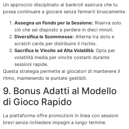
Un approccio disciplinato al bankroll assicura che tu
possa continuare a giocare senza fermarti bruscamente.
Assegna un Fondo per la Sessione:
Riserva solo
ciò che sei disposto a perdere in dieci minuti.
Diversifica le Scommesse:
Alterna tra slots e
scratch cards per distribuire il rischio.
Sacrifica le Vincite ad Alta Volatilità:
Opta per
volatilità media per vincite costanti durante
sessioni rapide.
Questa strategia permette ai giocatori di mantenere il
ritmo, mantenendo le puntate gestibili.
9. Bonus Adatti al Modello
di Gioco Rapido
La piattaforma offre promozioni in linea con sessioni
brevi senza richiedere impegni a lungo termine.