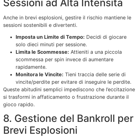
Sessioni ad Alta Intensità
Anche in brevi esplosioni, gestire il rischio mantiene le
sessioni sostenibili e divertenti.
Imposta un Limite di Tempo:
Decidi di giocare
solo dieci minuti per sessione.
Limita le Scommesse:
Attieniti a una piccola
scommessa per spin invece di aumentare
rapidamente.
Monitora le Vincite:
Tieni traccia delle serie di
vincite/perdite per evitare di inseguire le perdite.
Queste abitudini semplici impediscono che l’eccitazione
si trasformi in affaticamento o frustrazione durante il
gioco rapido.
8. Gestione del Bankroll per
Brevi Esplosioni