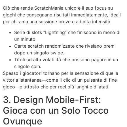
Ciò che rende ScratchMania unico è il suo focus su
giochi che consegnano risultati immediatamente, ideali
per chi ama una sessione breve e ad alta intensità.
Serie di slots “Lightning” che finiscono in meno di
un minuto.
Carte scratch randomizzate che rivelano premi
dopo un singolo swipe.
Titoli ad alta volatilità che possono pagare in un
singolo spin.
Spesso i giocatori tornano per la sensazione di quella
vittoria istantanea—come il clic di un pulsante di fine
gioco—piuttosto che per reel più lunghi e dilatati.
3. Design Mobile-First:
Gioca con un Solo Tocco
Ovunque