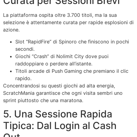
Curata per Sessioni Brevi
La piattaforma ospita oltre 3.700 titoli, ma la sua
selezione è attentamente curata per rapide esplosioni di
azione.
Slot “RapidFire” di Spinoro che finiscono in pochi
secondi.
Giochi “Crash” di Nolimit City dove puoi
raddoppiare o perdere all’istante.
Titoli arcade di Push Gaming che premiano il clic
rapido.
Concentrandosi su questi giochi ad alta energia,
ScratchMania garantisce che ogni visita sembri uno
sprint piuttosto che una maratona.
5. Una Sessione Rapida
Tipica: Dal Login al Cash