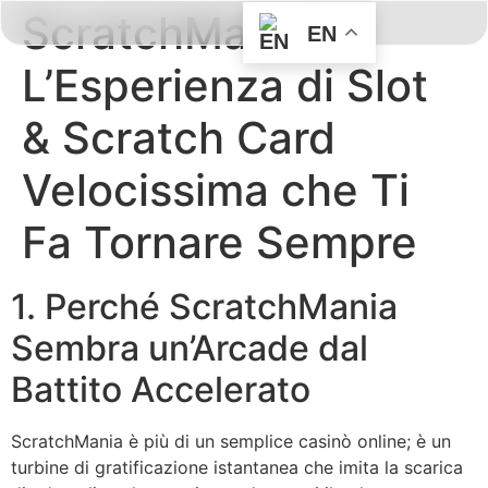
ScratchMania:
EN
BOOK HERE
ABOUT US
CONTACT US
L’Esperienza di Slot
& Scratch Card
Velocissima che Ti
Fa Tornare Sempre
1. Perché ScratchMania
Sembrа un’Arcade dal
Battito Accelerato
ScratchMania è più di un semplice casinò online; è un
turbine di gratificazione istantanea che imita la scarica