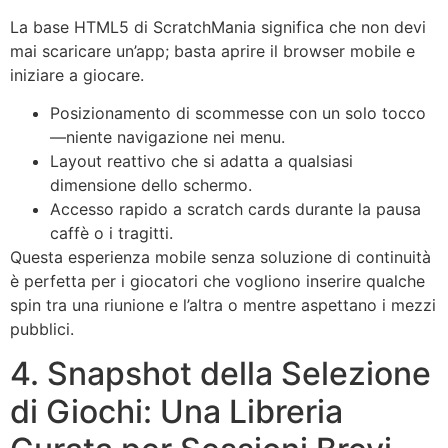
La base HTML5 di ScratchMania significa che non devi
mai scaricare un’app; basta aprire il browser mobile e
iniziare a giocare.
Posizionamento di scommesse con un solo tocco
—niente navigazione nei menu.
Layout reattivo che si adatta a qualsiasi
dimensione dello schermo.
Accesso rapido a scratch cards durante la pausa
caffè o i tragitti.
Questa esperienza mobile senza soluzione di continuità
è perfetta per i giocatori che vogliono inserire qualche
spin tra una riunione e l’altra o mentre aspettano i mezzi
pubblici.
4. Snapshot della Selezione
di Giochi: Una Libreria