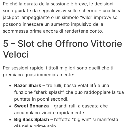
Poiché la durata della sessione è breve, le decisioni
sono guidate da segnali visivi sullo schermo – una linea
jackpot lampeggiante o un simbolo “wild” improvviso
possono innescare un aumento impulsivo della
scommessa prima ancora di rendertene conto.
5 – Slot che Offrono Vittorie
Veloci
Per sessioni rapide, i titoli migliori sono quelli che ti
premiano quasi immediatamente:
Razor Shark
– tre rulli, bassa volatilità e una
funzione “shark splash” che può raddoppiare la tua
puntata in pochi secondi.
Sweet Bonanza
– grandi rulli a cascata che
accumulano vincite rapidamente.
Big Bass Splash
– l’effetto “big win” si manifesta
già nelle prime spin.