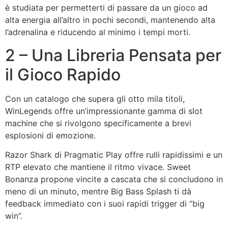
è studiata per permetterti di passare da un gioco ad
alta energia all’altro in pochi secondi, mantenendo alta
l’adrenalina e riducendo al minimo i tempi morti.
2 – Una Libreria Pensata per
il Gioco Rapido
Con un catalogo che supera gli otto mila titoli,
WinLegends offre un’impressionante gamma di slot
machine che si rivolgono specificamente a brevi
esplosioni di emozione.
Razor Shark di Pragmatic Play offre rulli rapidissimi e un
RTP elevato che mantiene il ritmo vivace. Sweet
Bonanza propone vincite a cascata che si concludono in
meno di un minuto, mentre Big Bass Splash ti dà
feedback immediato con i suoi rapidi trigger di “big
win”.