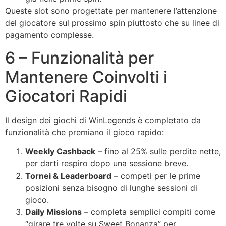
Queste slot sono progettate per mantenere l’attenzione
del giocatore sul prossimo spin piuttosto che su linee di
pagamento complesse.
6 – Funzionalità per
Mantenere Coinvolti i
Giocatori Rapidi
Il design dei giochi di WinLegends è completato da
funzionalità che premiano il gioco rapido:
Weekly Cashback
– fino al 25% sulle perdite nette,
per darti respiro dopo una sessione breve.
Tornei & Leaderboard
– competi per le prime
posizioni senza bisogno di lunghe sessioni di
gioco.
Daily Missions
– completa semplici compiti come
“girare tre volte su Sweet Bonanza” per