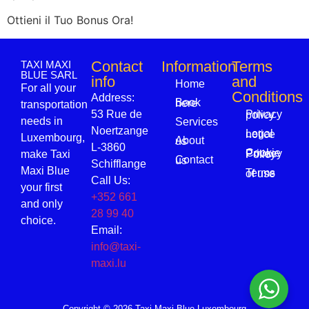
Ottieni il Tuo Bonus Ora!
Contact
Information
Terms
TAXI MAXI
BLUE SARL
info
and
Home
For all your
Conditions
Address:
Book here
transportation
53 Rue de
Privacy policy
needs in
Services
Noertzange
Legal notice
Luxembourg,
About us
L-3860
make Taxi
Cookie Privacy Policy
Contact us
Schifflange
Maxi Blue
Terms of use
Call Us:
your first
+352 661
and only
28 99 40
choice.
Email:
info@taxi-
maxi.lu
Copyright © 2026 Taxi Maxi Blue Luxembourg