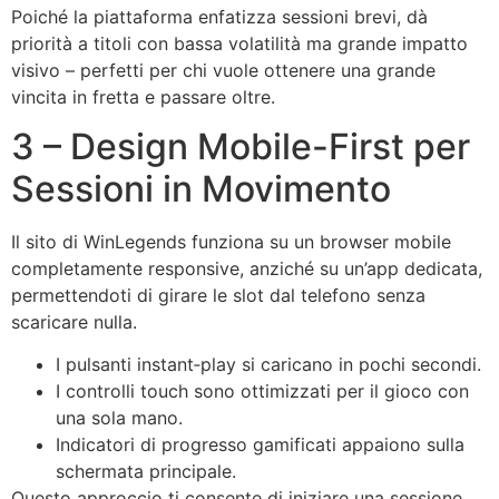
Poiché la piattaforma enfatizza sessioni brevi, dà
priorità a titoli con bassa volatilità ma grande impatto
visivo – perfetti per chi vuole ottenere una grande
vincita in fretta e passare oltre.
3 – Design Mobile-First per
Sessioni in Movimento
Il sito di WinLegends funziona su un browser mobile
completamente responsive, anziché su un’app dedicata,
permettendoti di girare le slot dal telefono senza
scaricare nulla.
I pulsanti instant‑play si caricano in pochi secondi.
I controlli touch sono ottimizzati per il gioco con
una sola mano.
Indicatori di progresso gamificati appaiono sulla
schermata principale.
Questo approccio ti consente di iniziare una sessione