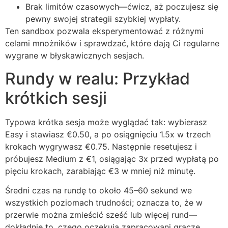
Brak limitów czasowych—ćwicz, aż poczujesz się
pewny swojej strategii szybkiej wypłaty.
Ten sandbox pozwala eksperymentować z różnymi
celami mnożników i sprawdzać, które dają Ci regularne
wygrane w błyskawicznych sesjach.
Rundy w realu: Przykład
krótkich sesji
Typowa krótka sesja może wyglądać tak: wybierasz
Easy i stawiasz €0.50, a po osiągnięciu 1.5x w trzech
krokach wygrywasz €0.75. Następnie resetujesz i
próbujesz Medium z €1, osiągając 3x przed wypłatą po
pięciu krokach, zarabiając €3 w mniej niż minutę.
Średni czas na rundę to około 45–60 sekund we
wszystkich poziomach trudności; oznacza to, że w
przerwie można zmieścić sześć lub więcej rund—
dokładnie to, czego oczekują zapracowani gracze.