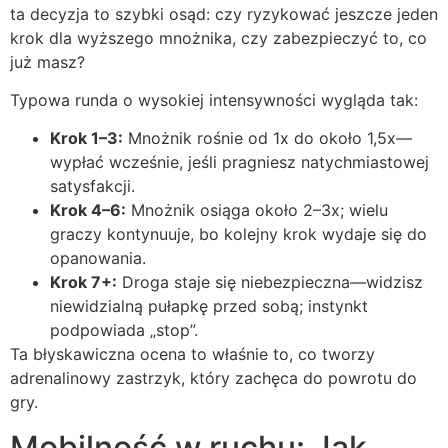
ta decyzja to szybki osąd: czy ryzykować jeszcze jeden
krok dla wyższego mnożnika, czy zabezpieczyć to, co
już masz?
Typowa runda o wysokiej intensywności wygląda tak:
Krok 1–3:
Mnożnik rośnie od 1x do około 1,5x—
wypłać wcześnie, jeśli pragniesz natychmiastowej
satysfakcji.
Krok 4–6:
Mnożnik osiąga około 2–3x; wielu
graczy kontynuuje, bo kolejny krok wydaje się do
opanowania.
Krok 7+:
Droga staje się niebezpieczna—widzisz
niewidzialną pułapkę przed sobą; instynkt
podpowiada „stop”.
Ta błyskawiczna ocena to właśnie to, co tworzy
adrenalinowy zastrzyk, który zachęca do powrotu do
gry.
Mobilność w ruchu: Jak