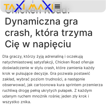
Chicken Road:
BOOK HERE
ABOUT US
CONTACT US
Dynamiczna gra
crash, która trzyma
Cię w napięciu
Dla graczy, którzy żyją adrenaliną i oczekują
natychmiastowej satysfakcji, Chicken Road oferuje
doświadczenie w stylu crash, które zamienia każdy
krok w pulsujące decyzje. Gra pozwala postawić
zakład, wybrać poziom trudności, a następnie
obserwować, jak cartoonowa kura sprintem przemierza
ruchliwą drogę pełną ukrytych pułapek. Z każdym
udanym ruchem mnożnik rośnie; jeden zły krok i
wszystko znika.