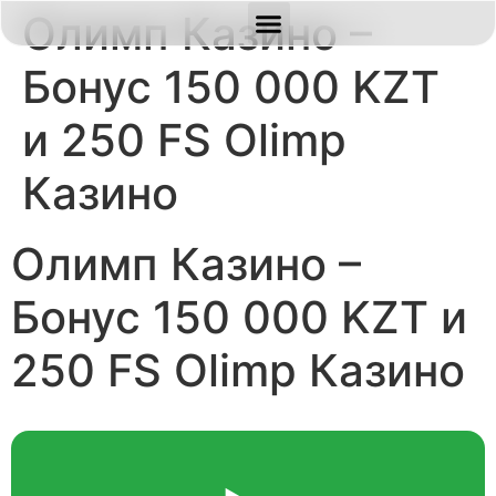
Олимп Казино –
BOOK HERE
ABOUT US
CONTACT US
Бонус 150 000 KZT
и 250 FS Olimp
Казино
Олимп Казино –
Бонус 150 000 KZT и
250 FS Olimp Казино