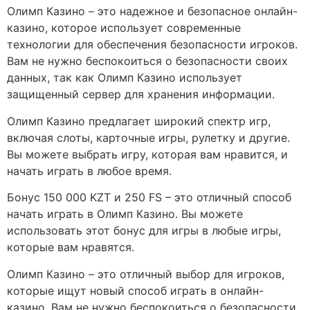
Олимп Казино – это надежное и безопасное онлайн-
казино, которое использует современные
технологии для обеспечения безопасности игроков.
Вам не нужно беспокоиться о безопасности своих
данных, так как Олимп Казино использует
защищенный сервер для хранения информации.
Олимп Казино предлагает широкий спектр игр,
включая слоты, карточные игры, рулетку и другие.
Вы можете выбрать игру, которая вам нравится, и
начать играть в любое время.
Бонус 150 000 KZT и 250 FS – это отличный способ
начать играть в Олимп Казино. Вы можете
использовать этот бонус для игры в любые игры,
которые вам нравятся.
Олимп Казино – это отличный выбор для игроков,
которые ищут новый способ играть в онлайн-
казино. Вам не нужно беспокоиться о безопасности