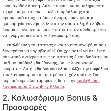
είναι σχεδόν άμεση. Απλώς πρέπει να συμπληρώσετε
τη φόρμα με το email, κωδικό πρόσβασης και
προσωπικά στοιχεία όπως όνομα, επώνυμο και
ημερομηνία γέννησης. Μετά την αποστολή, θα λάβετε
ένα email ενεργοποίησης – πατήστε τον σύνδεσμο για
να ενεργοποιήσετε τον λογαριασμό σας.
Η επαλήθευση ταυτότητας είναι το επόμενο βήμα που
δεν πρέπει να παραβλεφθεί. Θα χρειαστεί να στείλετε
σαρωτικό αντίγραφο της ταυτότητας ή του διαβατηρίου
μαζί με απόδειξη διεύθυνσης, όπως λογαριασμό
ρεύματος. Αυτή η διαδικασία εξασφαλίζει την ασφάλεια
του λογαριασμού και αποτρέπει τυχόν απάτες. Για
περισσότερες λεπτομέρειες, δείτε την
επαλήθευση
λογαριασμού CrownPlay Ελλάδα
.
2. Καλωσόρισμα Bonus &
Προσφορές