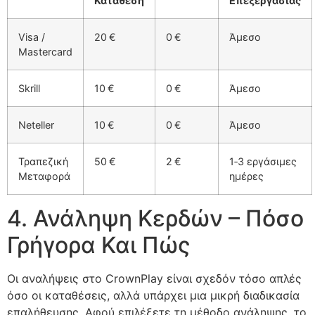
Κατάθεση
Επεξεργασίας
Visa /
20 €
0 €
Άμεσο
Mastercard
Skrill
10 €
0 €
Άμεσο
Neteller
10 €
0 €
Άμεσο
Τραπεζική
50 €
2 €
1‑3 εργάσιμες
Μεταφορά
ημέρες
4. Ανάληψη Κερδών – Πόσο
Γρήγορα Και Πώς
Οι αναλήψεις στο CrownPlay είναι σχεδόν τόσο απλές
όσο οι καταθέσεις, αλλά υπάρχει μια μικρή διαδικασία
επαλήθευσης. Αφού επιλέξετε τη μέθοδο ανάληψης, το