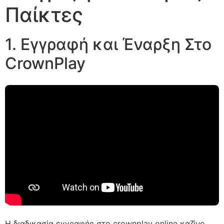
Παίκτες
1. Εγγραφή και Έναρξη Στο
CrownPlay
Η διαδικασία εγγραφής στο crownplay online καζίνο