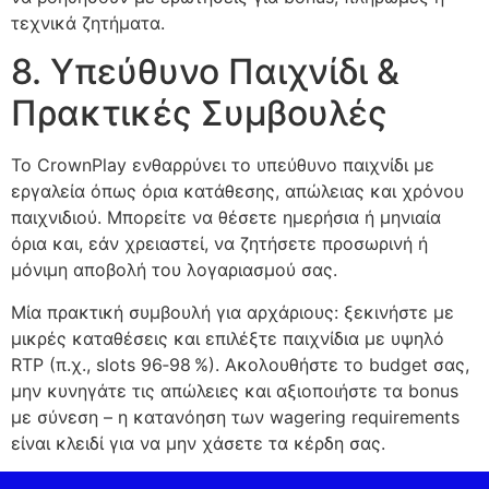
τεχνικά ζητήματα.
8. Υπεύθυνο Παιχνίδι &
Πρακτικές Συμβουλές
Το CrownPlay ενθαρρύνει το υπεύθυνο παιχνίδι με
εργαλεία όπως όρια κατάθεσης, απώλειας και χρόνου
παιχνιδιού. Μπορείτε να θέσετε ημερήσια ή μηνιαία
όρια και, εάν χρειαστεί, να ζητήσετε προσωρινή ή
μόνιμη αποβολή του λογαριασμού σας.
Μία πρακτική συμβουλή για αρχάριους: ξεκινήστε με
μικρές καταθέσεις και επιλέξτε παιχνίδια με υψηλό
RTP (π.χ., slots 96‑98 %). Ακολουθήστε το budget σας,
μην κυνηγάτε τις απώλειες και αξιοποιήστε τα bonus
με σύνεση – η κατανόηση των wagering requirements
είναι κλειδί για να μην χάσετε τα κέρδη σας.