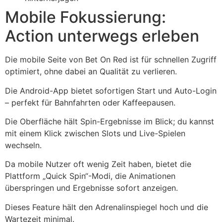
Mobile Fokussierung:
Action unterwegs erleben
Die mobile Seite von Bet On Red ist für schnellen Zugriff
optimiert, ohne dabei an Qualität zu verlieren.
Die Android-App bietet sofortigen Start und Auto-Login
– perfekt für Bahnfahrten oder Kaffeepausen.
Die Oberfläche hält Spin-Ergebnisse im Blick; du kannst
mit einem Klick zwischen Slots und Live-Spielen
wechseln.
Da mobile Nutzer oft wenig Zeit haben, bietet die
Plattform „Quick Spin“-Modi, die Animationen
überspringen und Ergebnisse sofort anzeigen.
Dieses Feature hält den Adrenalinspiegel hoch und die
Wartezeit minimal.