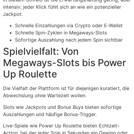
intensiv; jeder Klick fühlt sich an wie ein potenzieller
Jackpot.
Schnelle Einzahlungen via Crypto oder E‑Wallet
Schnelle Spin-Zyklen in Megaways-Slots
Sofortige Auszahlung nach jedem Spin sichtbar
Spielvielfalt: Von
Megaways-Slots bis Power
Up Roulette
Die Vielfalt der Plattform ist für diejenigen kuratiert, die
Abwechslung ohne Wartezeit wollen.
Slots wie
Jackpots
und
Bonus Buys
bieten sofortige
Auszahlungen und häufige Bonus-Trigger.
Live-Spiele wie Power Up Roulette bieten Echtzeit-
Action, bei der jeder Spin in Sekunden ein Gewinn oder