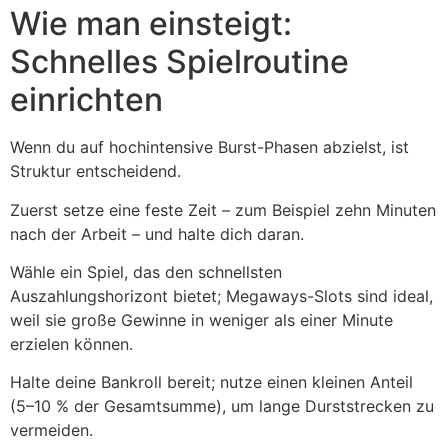
Wie man einsteigt:
Schnelles Spielroutine
einrichten
Wenn du auf hochintensive Burst-Phasen abzielst, ist
Struktur entscheidend.
Zuerst setze eine feste Zeit – zum Beispiel zehn Minuten
nach der Arbeit – und halte dich daran.
Wähle ein Spiel, das den schnellsten
Auszahlungshorizont bietet; Megaways-Slots sind ideal,
weil sie große Gewinne in weniger als einer Minute
erzielen können.
Halte deine Bankroll bereit; nutze einen kleinen Anteil
(5–10 % der Gesamtsumme), um lange Durststrecken zu
vermeiden.