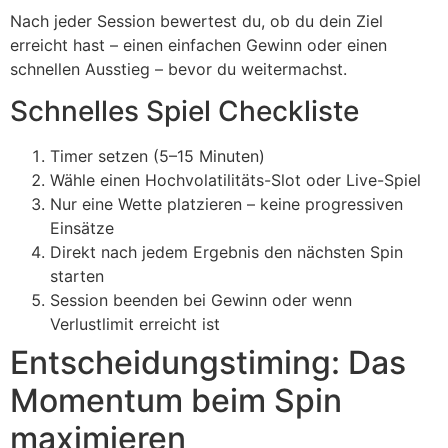
Nach jeder Session bewertest du, ob du dein Ziel
erreicht hast – einen einfachen Gewinn oder einen
schnellen Ausstieg – bevor du weitermachst.
Schnelles Spiel Checkliste
Timer setzen (5–15 Minuten)
Wähle einen Hochvolatilitäts-Slot oder Live-Spiel
Nur eine Wette platzieren – keine progressiven
Einsätze
Direkt nach jedem Ergebnis den nächsten Spin
starten
Session beenden bei Gewinn oder wenn
Verlustlimit erreicht ist
Entscheidungstiming: Das
Momentum beim Spin
maximieren