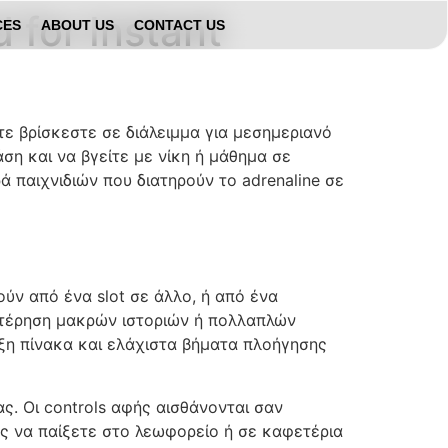
 for Instant
CES
ABOUT US
CONTACT US
τε βρίσκεστε σε διάλειμμα για μεσημεριανό
ση και να βγείτε με νίκη ή μάθημα σε
ά παιχνιδιών που διατηρούν το adrenaline σε
ύν από ένα slot σε άλλο, ή από ένα
υστέρηση μακρών ιστοριών ή πολλαπλών
ταξη πίνακα και ελάχιστα βήματα πλοήγησης
ς. Οι controls αφής αισθάνονται σαν
ας να παίξετε στο λεωφορείο ή σε καφετέρια