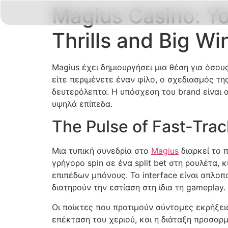
Magius Casino: Yo
Thrills and Big Wi
Magius έχει δημιουργήσει μια θέση για όσου
είτε περιμένετε έναν φίλο, ο σχεδιασμός τη
δευτερόλεπτα. Η υπόσχεση του brand είναι α
υψηλά επίπεδα.
The Pulse of Fast‑Tra
Μια τυπική συνεδρία στο
Magius
διαρκεί το 
γρήγορο spin σε ένα split bet στη ρουλέτ
επιπέδων μπόνους. Το interface είναι απλοπ
διατηρούν την εστίαση στη ίδια τη gameplay.
Οι παίκτες που προτιμούν σύντομες εκρήξεις
επέκταση του χεριού, και η διάταξη προσαρ