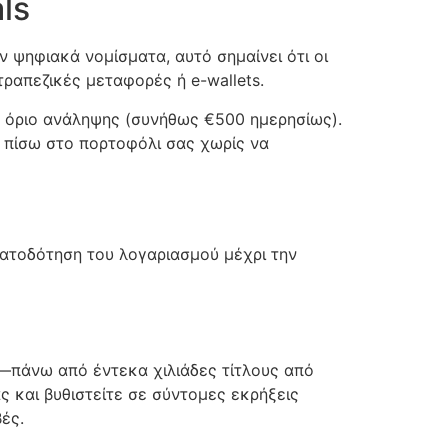
ls
ν ψηφιακά νομίσματα, αυτό σημαίνει ότι οι
απεζικές μεταφορές ή e-wallets.
το όριο ανάληψης (συνήθως €500 ημερησίως).
ς πίσω στο πορτοφόλι σας χωρίς να
ματοδότηση του λογαριασμού μέχρι την
ω—πάνω από έντεκα χιλιάδες τίτλους από
 και βυθιστείτε σε σύντομες εκρήξεις
ές.