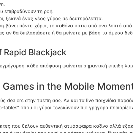
wn.
ου επιβραδύνουν τη ροή.
ρι, ξεκινά ένας νέος γύρος σε δευτερόλεπτα.
αμβάνει πέντε χέρια, το καθένα κάτω από ένα λεπτό από 
τας αν θα διπλασιάσετε ή θα μείνετε με βάση τα άμεσα 
f Rapid Blackjack
 εγρήγορση· κάθε απόφαση φαίνεται σημαντική επειδή λα
ve Games in the Mobile Momen
ύς dealers στην τσέπη σας. Αν και τα live παιχνίδια παρ
ables” όπου οι γύροι τελειώνουν πιο γρήγορα περιορίζο
 παίκτες που θέλουν αυθεντική ατμόσφαιρα καζίνο αλλά ε