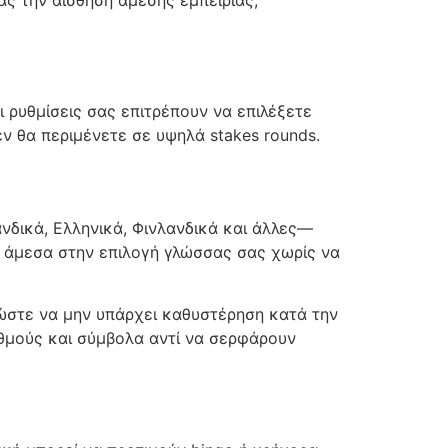
ας την αίσθηση άμεσης εμπειρίας,
ι ρυθμίσεις σας επιτρέπουν να επιλέξετε
ν θα περιμένετε σε υψηλά stakes rounds.
νδικά, Ελληνικά, Φινλανδικά και άλλες—
αι άμεσα στην επιλογή γλώσσας σας χωρίς να
 ώστε να μην υπάρχει καθυστέρηση κατά την
ιθμούς και σύμβολα αντί να σερφάρουν