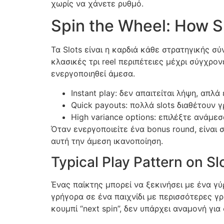
χωρίς να χάνετε ρυθμό.
Spin the Wheel: How Sl
Τα Slots είναι η καρδιά κάθε στρατηγικής σ
κλασικές τρι reel περιπέτειες μέχρι σύγχρο
ενεργοποιηθεί άμεσα.
Instant play: δεν απαιτείται λήψη, απλά 
Quick payouts: πολλά slots διαθέτουν
High variance options: επιλέξτε ανάμε
Όταν ενεργοποιείτε ένα bonus round, είναι
αυτή την άμεση ικανοποίηση.
Typical Play Pattern on Sl
Ένας παίκτης μπορεί να ξεκινήσει με ένα γύ
γρήγορα σε ένα παιχνίδι με περισσότερες γ
κουμπί “next spin”, δεν υπάρχει αναμονή γ