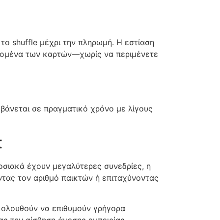
το shuffle μέχρι την πληρωμή. Η εστίαση
δεδομένα των καρτών—χωρίς να περιμένετε
μβάνεται σε πραγματικό χρόνο με λίγους
t
αδοσιακά έχουν μεγαλύτερες συνεδρίες, η
ντας τον αριθμό παικτών ή επιταχύνοντας
ξακολουθούν να επιθυμούν γρήγορα