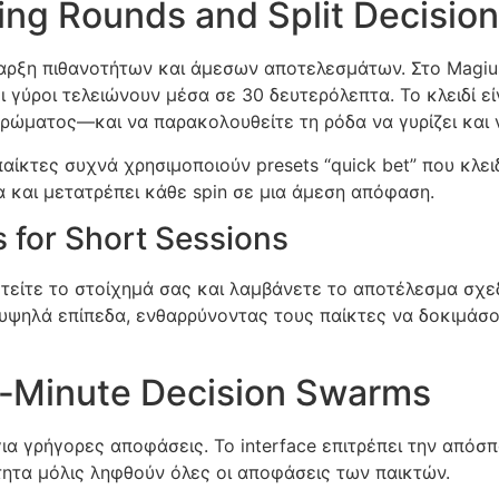
ing Rounds and Split Decisio
παρξη πιθανοτήτων και άμεσων αποτελεσμάτων. Στο Magius
 γύροι τελειώνουν μέσα σε 30 δευτερόλεπτα. Το κλειδί εί
 χρώματος—και να παρακολουθείτε τη ρόδα να γυρίζει και 
 παίκτες συχνά χρησιμοποιούν presets “quick bet” που κλε
α και μετατρέπει κάθε spin σε μια άμεση απόφαση.
 for Short Sessions
τείτε το στοίχημά σας και λαμβάνετε το αποτέλεσμα σχ
ε υψηλά επίπεδα, ενθαρρύνοντας τους παίκτες να δοκιμά
e‑Minute Decision Swarms
για γρήγορες αποφάσεις. Το interface επιτρέπει την απόσπ
ύτητα μόλις ληφθούν όλες οι αποφάσεις των παικτών.