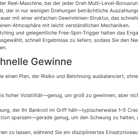
der Reel-Maschine, bei der jeder Dreh Multi-Level-Bonusru
tät, der in nur wenigen Drehungen beträchtliche Auszahlunge
uer mit einer einfachen Gewinnlinien-Struktur, das schnell
inen-Atmosphäre mit leicht verständlichen Mechaniken.
ching und gelegentliche Free-Spin-Trigger halten das Eng
ausgewählt, schnell Ergebnisse zu liefern, sodass Sie den 
en.
schnelle Gewinne
Sie einen Plan, der Risiko und Belohnung ausbalanciert, oh
bis hoher Volatilität—genug, um groß zu gewinnen, aber nich
ung, der Ihr Bankroll im Griff hält—typischerweise 1–5 Cre
ktion sparsam—gerade genug, um den Schwung zu halten, abe
hen zu lassen, während Sie ein diszipliniertes Einsatznivea