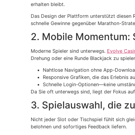
erhalten bleibt.
Das Design der Plattform unterstützt diesen 
schnelle Gewinne gegenüber Marathon-Strate
2. Mobile Momentum: S
Moderne Spieler sind unterwegs.
Evolve Casi
Drehung oder eine Runde Blackjack zu spiele
Nahtlose Navigation ohne App-Downloa
Responsive Grafiken, die das Erlebnis a
Schnelle Login-Optionen—keine umständ
Da Sie oft unterwegs sind, liegt der Fokus au
3. Spielauswahl, die z
Nicht jeder Slot oder Tischspiel fühlt sich gl
belohnen und sofortiges Feedback liefern.