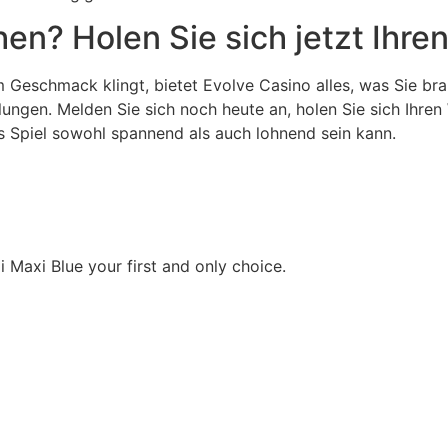
hen? Holen Sie sich jetzt Ihre
m Geschmack klingt, bietet Evolve Casino alles, was Sie b
lungen. Melden Sie sich noch heute an, holen Sie sich Ihr
es Spiel sowohl spannend als auch lohnend sein kann.
 Maxi Blue your first and only choice.