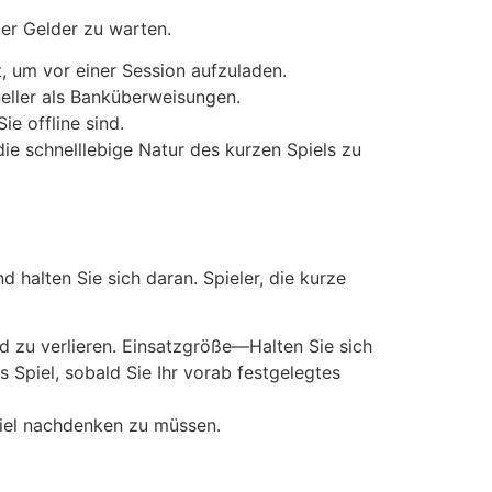
der Gelder zu warten.
 um vor einer Session aufzuladen.
eller als Banküberweisungen.
e offline sind.
e schnelllebige Natur des kurzen Spiels zu
d halten Sie sich daran. Spieler, die kurze
d zu verlieren.
Einsatzgröße—Halten Sie sich
Spiel, sobald Sie Ihr vorab festgelegtes
 viel nachdenken zu müssen.