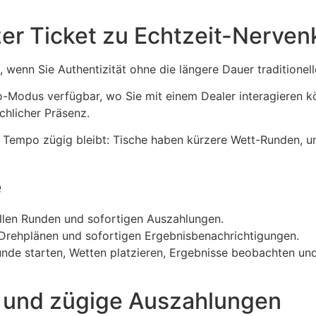
zer Ticket zu Echtzeit-Nerven
, wenn Sie Authentizität ohne die längere Dauer traditionel
-Modus verfügbar, wo Sie mit einem Dealer interagieren k
chlicher Präsenz.
 Tempo zügig bleibt: Tische haben kürzere Wett-Runden, und
e
llen Runden und sofortigen Auszahlungen.
 Drehplänen und sofortigen Ergebnisbenachrichtigungen.
 Runde starten, Wetten platzieren, Ergebnisse beobachten 
g und zügige Auszahlungen