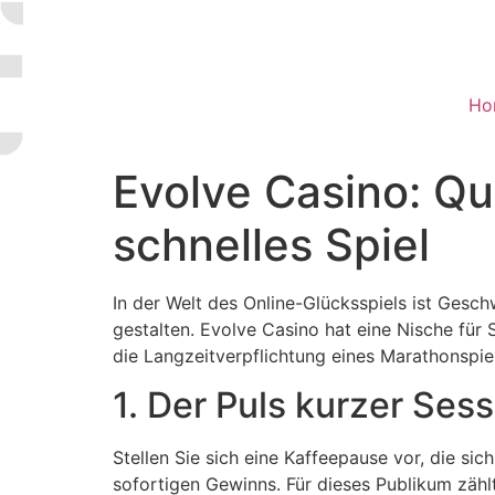
Ho
Evolve Casino: Qui
schnelles Spiel
In der Welt des Online-Glücksspiels ist Gesch
gestalten. Evolve Casino hat eine Nische für 
die Langzeitverpflichtung eines Marathonspiel
1. Der Puls kurzer Ses
Stellen Sie sich eine Kaffeepause vor, die s
sofortigen Gewinns. Für dieses Publikum zählt