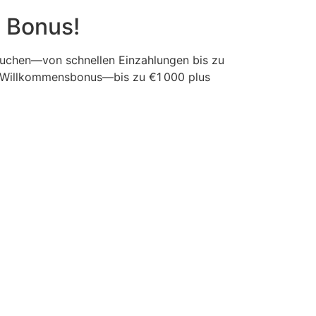
n Bonus!
rauchen—von schnellen Einzahlungen bis zu
en Willkommensbonus—bis zu €1 000 plus