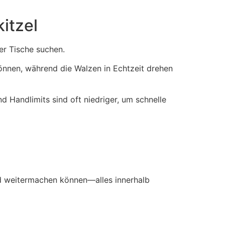
kitzel
ler Tische suchen.
önnen, während die Walzen in Echtzeit drehen
 Handlimits sind oft niedriger, um schnelle
und weitermachen können—alles innerhalb