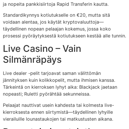
ja nopeita pankkisiirtoja Rapid Transferin kautta.
Standardikynnys kotiutukselle on €20, mutta sitä
voidaan alentaa, jos käytät kryptovaluuttoja—
täydellinen nopean pelaajan kokemus, jossa koko
prosessi pyöräytyksestä kotiutukseen kestää alle tunnin.
Live Casino – Vain
Silmänräpäys
Live dealer -pelit tarjoavat saman välittömän
jännityksen kuin kolikkopelit, mutta ihmisen kanssa.
Tärkeintä on kierroksen lyhyt aika: Blackjack jaetaan
nopeasti; Ruletti pyörähtää sekunneissa.
Pelaajat nauttivat usein kahdesta tai kolmesta live-
kierroksesta ennen siirtymistä—täydellinen lyhyille
vierailuille lounastaukojen tai matkustusten aikana.