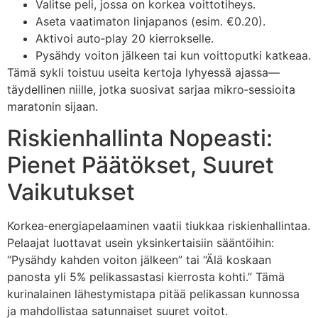
Valitse peli, jossa on korkea voittotiheys.
Aseta vaatimaton linjapanos (esim. €0.20).
Aktivoi auto‑play 20 kierrokselle.
Pysähdy voiton jälkeen tai kun voittoputki katkeaa.
Tämä sykli toistuu useita kertoja lyhyessä ajassa—
täydellinen niille, jotka suosivat sarjaa mikro‑sessioita
maratonin sijaan.
Riskienhallinta Nopeasti:
Pienet Päätökset, Suuret
Vaikutukset
Korkea‑energiapelaaminen vaatii tiukkaa riskienhallintaa.
Pelaajat luottavat usein yksinkertaisiin sääntöihin:
“Pysähdy kahden voiton jälkeen” tai “Älä koskaan
panosta yli 5% pelikassastasi kierrosta kohti.” Tämä
kurinalainen lähestymistapa pitää pelikassan kunnossa
ja mahdollistaa satunnaiset suuret voitot.