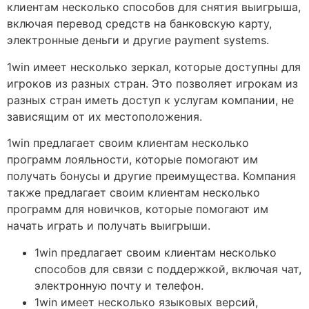
клиентам несколько способов для снятия выигрыша,
включая перевод средств на банковскую карту,
электронные деньги и другие payment systems.
1win имеет несколько зеркал, которые доступны для
игроков из разных стран. Это позволяет игрокам из
разных стран иметь доступ к услугам компании, не
зависящим от их местоположения.
1win предлагает своим клиентам несколько
программ лояльности, которые помогают им
получать бонусы и другие преимущества. Компания
также предлагает своим клиентам несколько
программ для новичков, которые помогают им
начать играть и получать выигрыши.
1win предлагает своим клиентам несколько
способов для связи с поддержкой, включая чат,
электронную почту и телефон.
1win имеет несколько языковых версий,