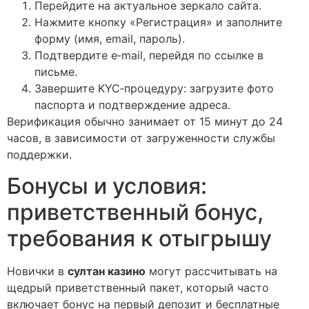
Перейдите на актуальное зеркало сайта.
Нажмите кнопку «Регистрация» и заполните
форму (имя, email, пароль).
Подтвердите e‑mail, перейдя по ссылке в
письме.
Завершите KYC‑процедуру: загрузите фото
паспорта и подтверждение адреса.
Верификация обычно занимает от 15 минут до 24
часов, в зависимости от загруженности службы
поддержки.
Бонусы и условия:
приветственный бонус,
требования к отыгрышу
Новички в
султан казино
могут рассчитывать на
щедрый приветственный пакет, который часто
включает бонус на первый депозит и бесплатные