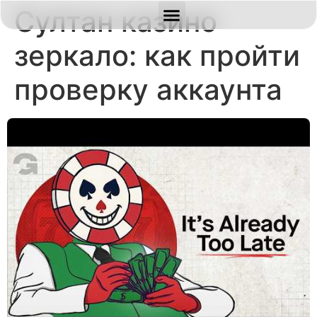
Султан казино
BOOK HERE
ABOUT US
CONTACT US
зеркало: как пройти
проверку аккаунта