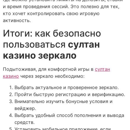
и время проведения сессий. Это полезно для тех,
кто хочет контролировать свою игровую
активность.
Итоги: как безопасно
пользоваться
султан
казино зеркало
Подытоживая, для комфортной игры в
султан
казино
через зеркало необходимо:
Выбрать актуальное и проверенное зеркало.
Пройти быструю регистрацию и верификацию.
Внимательно изучить бонусные условия и
вейджер.
Выбрать удобный способ пополнения и вывода
средств.
Установить мобильное приложение, если