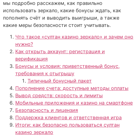
мы подробно расскажем, как правильно
использовать зеркало, какие бонусы ждать, как
пополнять счёт и выводить выигрыши, а также
какие меры безопасности стоит учитывать.
Что такое «султан казино зеркало» и зачем оно
нужно?
Как открыть аккаунт: регистрация и
верификация
Бонусы и условия: приветственный бонус,
требования к отыгрышу
Типичный бонусный пакет
Пополнение счета: доступные методы оплаты
Вывод средств: скорость и лимиты
Мобильные приложения и казино на смартфоне
Безопасность и лицензия
Поддержка клиентов и ответственная игра
Итоги: как безопасно пользоваться султан
казино зеркало