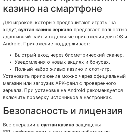
казино на смартфоне
Для игроков, которые предпочитают играть “на
ходу”,
султан казино зеркало
предлагает полностью
адаптивный сайт и отдельные приложения для iOS и
Android. Приложение поддерживает:
Быстрый вход через биометрический сканер.
Уведомления о новых акциях и бонусах.
Полный набор живых казино и слот-игр.
Установить приложение можно через официальный
магазин или загрузив APK‑файл с проверенного
зеркала. При установке на Android рекомендуется
включить проверку источников в настройках.
Безопасность и лицензия
Все операции в
султан казино
защищены
SSL‑шифрованием, а сам ресурс работает по