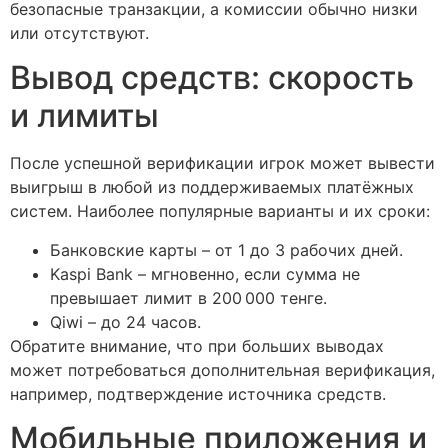
безопасные транзакции, а комиссии обычно низки
или отсутствуют.
Вывод средств: скорость
и лимиты
После успешной верификации игрок может вывести
выигрыш в любой из поддерживаемых платёжных
систем. Наиболее популярные варианты и их сроки:
Банковские карты – от 1 до 3 рабочих дней.
Kaspi Bank – мгновенно, если сумма не
превышает лимит в 200 000 тенге.
Qiwi – до 24 часов.
Обратите внимание, что при больших выводах
может потребоваться дополнительная верификация,
например, подтверждение источника средств.
Мобильные приложения и