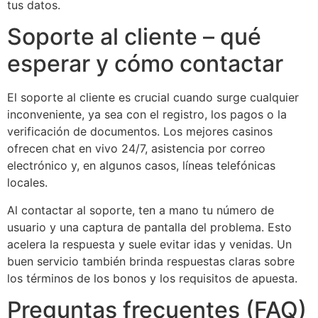
tus datos.
Soporte al cliente – qué
esperar y cómo contactar
El soporte al cliente es crucial cuando surge cualquier
inconveniente, ya sea con el registro, los pagos o la
verificación de documentos. Los mejores casinos
ofrecen chat en vivo 24/7, asistencia por correo
electrónico y, en algunos casos, líneas telefónicas
locales.
Al contactar al soporte, ten a mano tu número de
usuario y una captura de pantalla del problema. Esto
acelera la respuesta y suele evitar idas y venidas. Un
buen servicio también brinda respuestas claras sobre
los términos de los bonos y los requisitos de apuesta.
Preguntas frecuentes (FAQ)