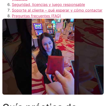
Seguridad, licencias y juego responsable
Soporte al cliente – qué esperar y cómo contactar
Preguntas frecuentes (FAQ)