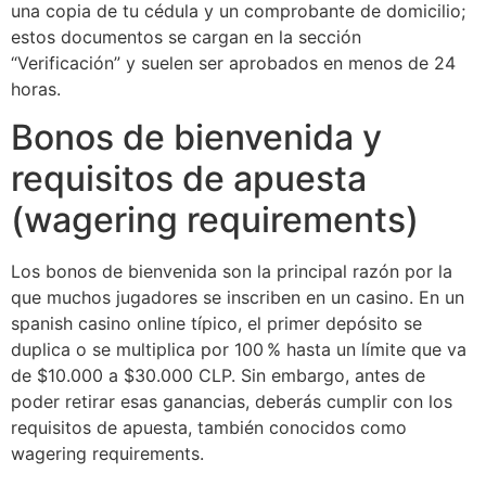
una copia de tu cédula y un comprobante de domicilio;
estos documentos se cargan en la sección
“Verificación” y suelen ser aprobados en menos de 24
horas.
Bonos de bienvenida y
requisitos de apuesta
(wagering requirements)
Los bonos de bienvenida son la principal razón por la
que muchos jugadores se inscriben en un casino. En un
spanish casino online típico, el primer depósito se
duplica o se multiplica por 100 % hasta un límite que va
de $10.000 a $30.000 CLP. Sin embargo, antes de
poder retirar esas ganancias, deberás cumplir con los
requisitos de apuesta, también conocidos como
wagering requirements.