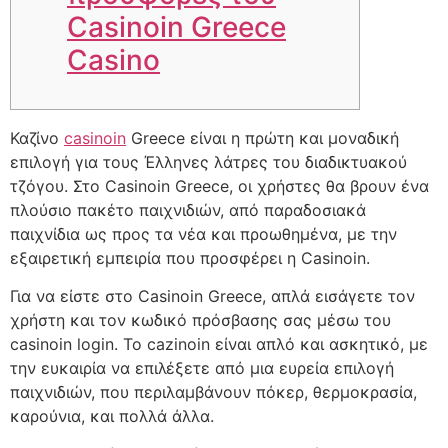
Casinoin Greece
Casino
Καζίνο
casinoin
Greece είναι η πρώτη και μοναδική
επιλογή για τους Έλληνες λάτρες του διαδικτυακού
τζόγου. Στο Casinoin Greece, οι χρήστες θα βρουν ένα
πλούσιο πακέτο παιχνιδιών, από παραδοσιακά
παιχνίδια ως προς τα νέα και προωθημένα, με την
εξαιρετική εμπειρία που προσφέρει η Casinoin.
Για να είστε στο Casinoin Greece, απλά εισάγετε τον
χρήστη και τον κωδικό πρόσβασης σας μέσω του
casinoin login. Το cazinoin είναι απλό και ασκητικό, με
την ευκαιρία να επιλέξετε από μια ευρεία επιλογή
παιχνιδιών, που περιλαμβάνουν πόκερ, θερμοκρασία,
καρούνια, και πολλά άλλα.