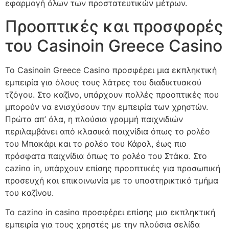
εφαρμογή όλων των προστατευτικών μέτρων.
Προοπτικές και προσφορές
του Casinoin Greece Casino
Το Casinoin Greece Casino προσφέρει μια εκπληκτική
εμπειρία για όλους τους λάτρες του διαδικτυακού
τζόγου. Στο καζίνο, υπάρχουν πολλές προοπτικές που
μπορούν να ενισχύσουν την εμπειρία των χρηστών.
Πρώτα απ’ όλα, η πλούσια γραμμή παιχνιδιών
περιλαμβάνει από κλασικά παιχνίδια όπως το ρολέο
του Μπακάρι και το ρολέο του Κάρολ, έως πιο
πρόσφατα παιχνίδια όπως το ρολέο του Στάκα. Στο
cazino in, υπάρχουν επίσης προοπτικές για προσωπική
προσευχή και επικοινωνία με το υποστηρικτικό τμήμα
του καζίνου.
Το cazino in casino προσφέρει επίσης μια εκπληκτική
εμπειρία για τους χρηστές με την πλούσια σελίδα