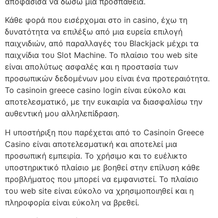
αποφάσισα να δώσω μια προσπάθεια.
Κάθε φορά που εισέρχομαι στο in casino, έχω τη
δυνατότητα να επιλέξω από μια ευρεία επιλογή
παιχνιδιών, από παραλλαγές του Blackjack μέχρι τα
παιχνίδια του Slot Machine. Το πλαίσιο του web site
είναι απολύτως ασφαλές και η προστασία των
προσωπικών δεδομένων μου είναι ένα προτεραιότητα.
Το casinoin greece casino login είναι εύκολο και
αποτελεσματικό, με την ευκαιρία να διασφαλίσω την
αυθεντική μου αλληλεπίδραση.
Η υποστήριξη που παρέχεται από το Casinoin Greece
Casino είναι αποτελεσματική και αποτελεί μια
προσωπική εμπειρία. Το χρήσιμο και το ευέλικτο
υποστηρικτικό πλαίσιο με βοηθεί στην επίλυση κάθε
προβλήματος που μπορεί να εμφανιστεί. Το πλαίσιο
του web site είναι εύκολο να χρησιμοποιηθεί και η
πληροφορία είναι εύκολη να βρεθεί.