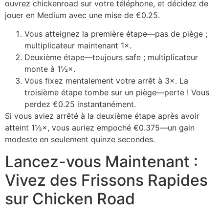
ouvrez chickenroad sur votre téléphone, et décidez de
jouer en Medium avec une mise de €0.25.
Vous atteignez la première étape—pas de piège ;
multiplicateur maintenant 1×.
Deuxième étape—toujours safe ; multiplicateur
monte à 1½×.
Vous fixez mentalement votre arrêt à 3×. La
troisième étape tombe sur un piège—perte ! Vous
perdez €0.25 instantanément.
Si vous aviez arrêté à la deuxième étape après avoir
atteint 1½×, vous auriez empoché €0.375—un gain
modeste en seulement quinze secondes.
Lancez-vous Maintenant :
Vivez des Frissons Rapides
sur Chicken Road