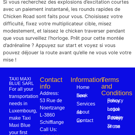
Si vous recherchez des explosions d’excitation courtes
avec un paiement instantané, les rounds rapides de
Chicken Road sont faits pour vous. Choisissez votre
difficulté, fixez votre multiplicateur cible, misez
modestement, et laissez le chicken traverser pendant
que vous surveillez l’horloge. Prêt pour cette montée
d’adrénaline ? Appuyez sur start et voyez si vous
pouvez déjouer la route avant qu’elle ne vous vole votre
mise !
Contact
Information
Terms
TAXI MAXI
BLUE SARL
info
and
Home
For all your
Conditions
Address:
Book here
transportation
53 Rue de
Privacy policy
needs in
Services
Noertzange
Legal notice
Luxembourg,
About us
L-3860
make Taxi
Cookie Privacy Policy
Contact us
Schifflange
Maxi Blue
Terms of use
Call Us:
your first