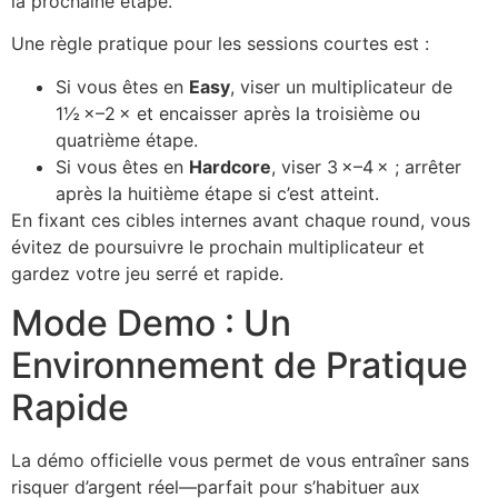
la prochaine étape.
Une règle pratique pour les sessions courtes est :
Si vous êtes en
Easy
, viser un multiplicateur de
1½ ×–2 × et encaisser après la troisième ou
quatrième étape.
Si vous êtes en
Hardcore
, viser 3 ×–4 × ; arrêter
après la huitième étape si c’est atteint.
En fixant ces cibles internes avant chaque round, vous
évitez de poursuivre le prochain multiplicateur et
gardez votre jeu serré et rapide.
Mode Demo : Un
Environnement de Pratique
Rapide
La démo officielle vous permet de vous entraîner sans
risquer d’argent réel—parfait pour s’habituer aux