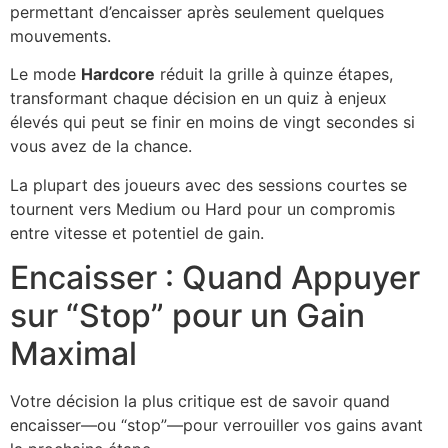
permettant d’encaisser après seulement quelques
mouvements.
Le mode
Hardcore
réduit la grille à quinze étapes,
transformant chaque décision en un quiz à enjeux
élevés qui peut se finir en moins de vingt secondes si
vous avez de la chance.
La plupart des joueurs avec des sessions courtes se
tournent vers Medium ou Hard pour un compromis
entre vitesse et potentiel de gain.
Encaisser : Quand Appuyer
sur “Stop” pour un Gain
Maximal
Votre décision la plus critique est de savoir quand
encaisser—ou “stop”—pour verrouiller vos gains avant