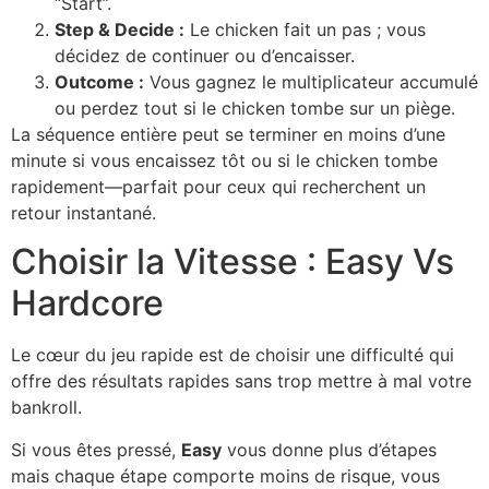
“Start”.
Step & Decide :
Le chicken fait un pas ; vous
décidez de continuer ou d’encaisser.
Outcome :
Vous gagnez le multiplicateur accumulé
ou perdez tout si le chicken tombe sur un piège.
La séquence entière peut se terminer en moins d’une
minute si vous encaissez tôt ou si le chicken tombe
rapidement—parfait pour ceux qui recherchent un
retour instantané.
Choisir la Vitesse : Easy Vs
Hardcore
Le cœur du jeu rapide est de choisir une difficulté qui
offre des résultats rapides sans trop mettre à mal votre
bankroll.
Si vous êtes pressé,
Easy
vous donne plus d’étapes
mais chaque étape comporte moins de risque, vous