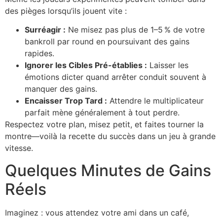
des pièges lorsqu’ils jouent vite :
Surréagir :
Ne misez pas plus de 1–5 % de votre
bankroll par round en poursuivant des gains
rapides.
Ignorer les Cibles Pré-établies :
Laisser les
émotions dicter quand arrêter conduit souvent à
manquer des gains.
Encaisser Trop Tard :
Attendre le multiplicateur
parfait mène généralement à tout perdre.
Respectez votre plan, misez petit, et faites tourner la
montre—voilà la recette du succès dans un jeu à grande
vitesse.
Quelques Minutes de Gains
Réels
Imaginez : vous attendez votre ami dans un café,