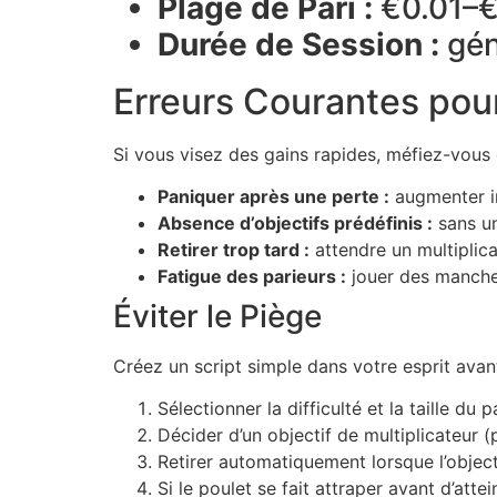
Plage de Pari :
€0.01–
Durée de Session :
gén
Erreurs Courantes pou
Si vous visez des gains rapides, méfiez-vous 
Paniquer après une perte :
augmenter im
Absence d’objectifs prédéfinis :
sans un
Retirer trop tard :
attendre un multiplic
Fatigue des parieurs :
jouer des manches
Éviter le Piège
Créez un script simple dans votre esprit ava
Sélectionner la difficulté et la taille du pa
Décider d’un objectif de multiplicateur (
Retirer automatiquement lorsque l’objecti
Si le poulet se fait attraper avant d’att