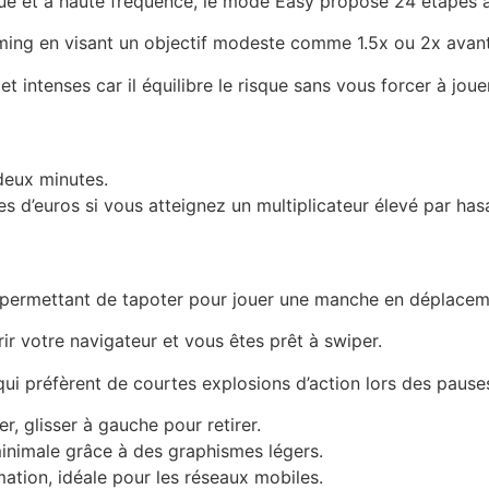
que et à haute fréquence, le mode Easy propose 24 étapes 
ming en visant un objectif modeste comme 1.5x ou 2x avant 
 intenses car il équilibre le risque sans vous forcer à jou
deux minutes.
nes d’euros si vous atteignez un multiplicateur élevé par has
us permettant de tapoter pour jouer une manche en déplacem
ir votre navigateur et vous êtes prêt à swiper.
i préfèrent de courtes explosions d’action lors des pauses
r, glisser à gauche pour retirer.
nimale grâce à des graphismes légers.
ation, idéale pour les réseaux mobiles.