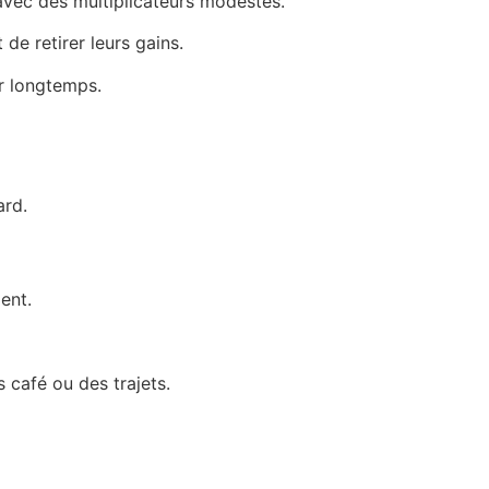
avec des multiplicateurs modestes.
de retirer leurs gains.
er longtemps.
ard.
ent.
 café ou des trajets.