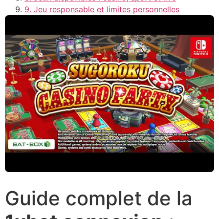
9. Jeu responsable et limites personnelles
Guide complet de la