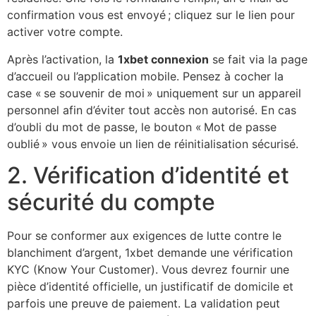
confirmation vous est envoyé ; cliquez sur le lien pour
activer votre compte.
Après l’activation, la
1xbet connexion
se fait via la page
d’accueil ou l’application mobile. Pensez à cocher la
case « se souvenir de moi » uniquement sur un appareil
personnel afin d’éviter tout accès non autorisé. En cas
d’oubli du mot de passe, le bouton « Mot de passe
oublié » vous envoie un lien de réinitialisation sécurisé.
2. Vérification d’identité et
sécurité du compte
Pour se conformer aux exigences de lutte contre le
blanchiment d’argent, 1xbet demande une vérification
KYC (Know Your Customer). Vous devrez fournir une
pièce d’identité officielle, un justificatif de domicile et
parfois une preuve de paiement. La validation peut