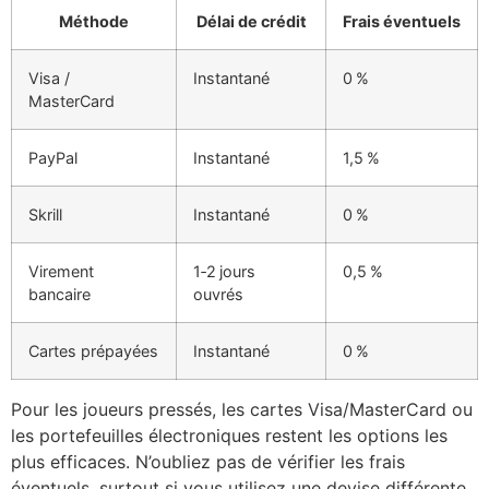
Méthode
Délai de crédit
Frais éventuels
Visa /
Instantané
0 %
MasterCard
PayPal
Instantané
1,5 %
Skrill
Instantané
0 %
Virement
1‑2 jours
0,5 %
bancaire
ouvrés
Cartes prépayées
Instantané
0 %
Pour les joueurs pressés, les cartes Visa/MasterCard ou
les portefeuilles électroniques restent les options les
plus efficaces. N’oubliez pas de vérifier les frais
éventuels, surtout si vous utilisez une devise différente