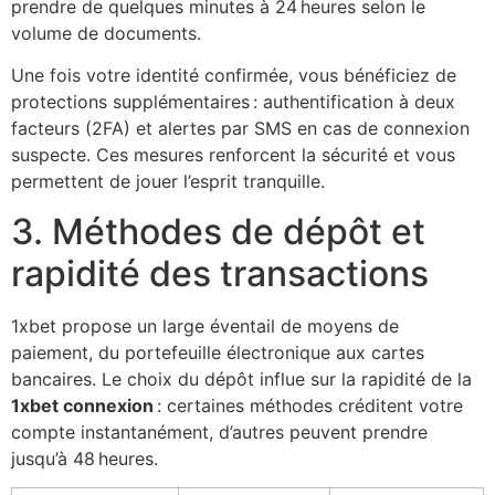
prendre de quelques minutes à 24 heures selon le
volume de documents.
Une fois votre identité confirmée, vous bénéficiez de
protections supplémentaires : authentification à deux
facteurs (2FA) et alertes par SMS en cas de connexion
suspecte. Ces mesures renforcent la sécurité et vous
permettent de jouer l’esprit tranquille.
3. Méthodes de dépôt et
rapidité des transactions
1xbet propose un large éventail de moyens de
paiement, du portefeuille électronique aux cartes
bancaires. Le choix du dépôt influe sur la rapidité de la
1xbet connexion
: certaines méthodes créditent votre
compte instantanément, d’autres peuvent prendre
jusqu’à 48 heures.