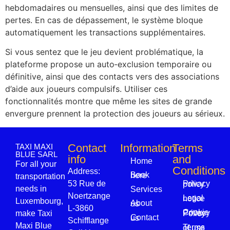
hebdomadaires ou mensuelles, ainsi que des limites de
pertes. En cas de dépassement, le système bloque
automatiquement les transactions supplémentaires.
Si vous sentez que le jeu devient problématique, la
plateforme propose un auto‑exclusion temporaire ou
définitive, ainsi que des contacts vers des associations
d’aide aux joueurs compulsifs. Utiliser ces
fonctionnalités montre que même les sites de grande
envergure prennent la protection des joueurs au sérieux.
Contact
Information
Terms
TAXI MAXI
BLUE SARL
info
and
Home
For all your
Conditions
Address:
Book here
transportation
53 Rue de
Privacy policy
needs in
Services
Noertzange
Legal notice
Luxembourg,
About us
L-3860
make Taxi
Cookie Privacy Policy
Contact us
Schifflange
Maxi Blue
Terms of use