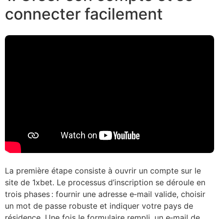
connecter facilement
La première étape consiste à ouvrir un compte sur le
site de 1xbet. Le processus d’inscription se déroule en
trois phases : fournir une adresse e‑mail valide, choisir
un mot de passe robuste et indiquer votre pays de
résidence. Une fois le formulaire rempli, un e‑mail de