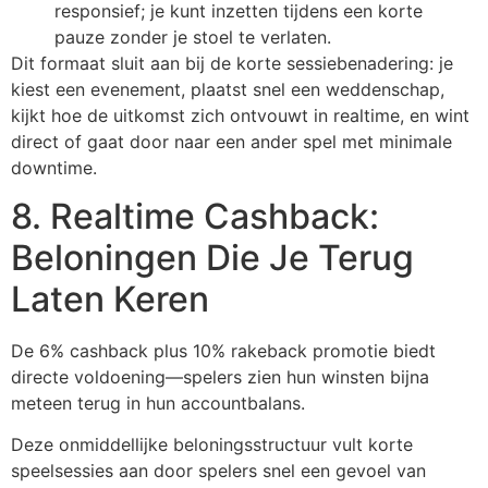
responsief; je kunt inzetten tijdens een korte
pauze zonder je stoel te verlaten.
Dit formaat sluit aan bij de korte sessiebenadering: je
kiest een evenement, plaatst snel een weddenschap,
kijkt hoe de uitkomst zich ontvouwt in realtime, en wint
direct of gaat door naar een ander spel met minimale
downtime.
8. Realtime Cashback:
Beloningen Die Je Terug
Laten Keren
De 6% cashback plus 10% rakeback promotie biedt
directe voldoening—spelers zien hun winsten bijna
meteen terug in hun accountbalans.
Deze onmiddellijke beloningsstructuur vult korte
speelsessies aan door spelers snel een gevoel van