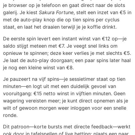
je browser op je telefoon en gaat direct naar de slots
galerij. Je kiest
Sakura Fortune
, stelt een inzet van €5 in
met de auto‑play knop die op tien spins per cyclus
staat, en laat het draaien terwijl je je koffie drinkt.
De eerste spin levert een instant winst van €12 op—je
saldo stijgt meteen met €7. Je veegt snel links om
opnieuw te spinnen; deze keer verlies je met slechts €5.
Je laat de auto‑play doorgaan; een paar spins later haal
je nog een kleine winst van €8.
Je pauzeert na vijf spins—je sessietimer staat op tien
minuten—en logt uit met een duidelijk gevoel van
vooruitgang: €15 netto winst in vijftien minuten. Geen
wagering vereisten meer; je kunt direct opnemen als je
wilt of gewoon morgen weer inloggen voor een snelle
ronde.
Dit patroon—korte bursts met directe feedback—werkt
ook door in tafelspellen of live betting: plaats een paar