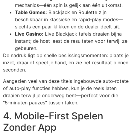
mechanics—één spin is gelijk aan één uitkomst.
Table Games:
Blackjack en Roulette zijn
beschikbaar in klassieke en rapid‑play modes—
slechts een paar klikken en de dealer deelt uit.
Live Casino:
Live Blackjack tafels draaien bijna
instant; de host leest de resultaten voor terwijl ze
gebeuren.
De nadruk ligt op snelle beslissingsmomenten: plaats je
inzet, draai of speel je hand, en zie het resultaat binnen
seconden.
Aangezien veel van deze titels ingebouwde auto‑rotate
of auto‑play functies hebben, kun je de reels laten
draaien terwijl je onderweg bent—perfect voor die
“5‑minuten pauzes” tussen taken.
4. Mobile‑First Spelen
Zonder App