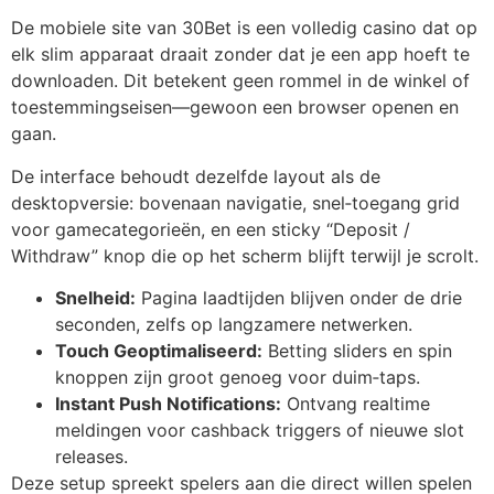
De mobiele site van 30Bet is een volledig casino dat op
elk slim apparaat draait zonder dat je een app hoeft te
downloaden. Dit betekent geen rommel in de winkel of
toestemmingseisen—gewoon een browser openen en
gaan.
De interface behoudt dezelfde layout als de
desktopversie: bovenaan navigatie, snel‑toegang grid
voor gamecategorieën, en een sticky “Deposit /
Withdraw” knop die op het scherm blijft terwijl je scrolt.
Snelheid:
Pagina laadtijden blijven onder de drie
seconden, zelfs op langzamere netwerken.
Touch Geoptimaliseerd:
Betting sliders en spin
knoppen zijn groot genoeg voor duim‑taps.
Instant Push Notifications:
Ontvang realtime
meldingen voor cashback triggers of nieuwe slot
releases.
Deze setup spreekt spelers aan die direct willen spelen