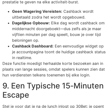
prestatie te geven na elke activiteit‑burst.
Geen Wagering Vereisten:
Cashback wordt
uitbetaald zodra het wordt opgebouwd.
Dagelijkse Opbouw:
Elke dag wordt cashback om
middernacht doorgeboekt—dus zelfs als je maar
vijftien minuten per dag speelt, bouw je over tijd
beloningen op.
Cashback Dashboard:
Een eenvoudige widget op
je accountpagina toont de huidige cashback status
in realtime.
Deze functie moedigt herhaalde korte bezoeken aan in
plaats van lange sessies, omdat spelers kunnen zien dat
hun verdiensten telkens toenemen bij elke login.
9. Een Typische 15‑Minuten
Escape
Stel je voor dat je na de lunch inlogt op 30Bet: je opent