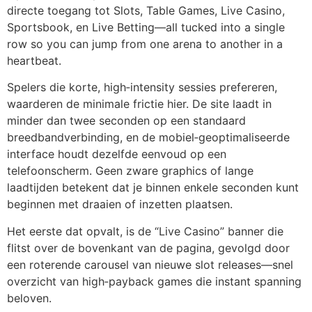
directe toegang tot Slots, Table Games, Live Casino,
Sportsbook, en Live Betting—all tucked into a single
row so you can jump from one arena to another in a
heartbeat.
Spelers die korte, high‑intensity sessies prefereren,
waarderen de minimale frictie hier. De site laadt in
minder dan twee seconden op een standaard
breedbandverbinding, en de mobiel‑geoptimaliseerde
interface houdt dezelfde eenvoud op een
telefoonscherm. Geen zware graphics of lange
laadtijden betekent dat je binnen enkele seconden kunt
beginnen met draaien of inzetten plaatsen.
Het eerste dat opvalt, is de “Live Casino” banner die
flitst over de bovenkant van de pagina, gevolgd door
een roterende carousel van nieuwe slot releases—snel
overzicht van high‑payback games die instant spanning
beloven.