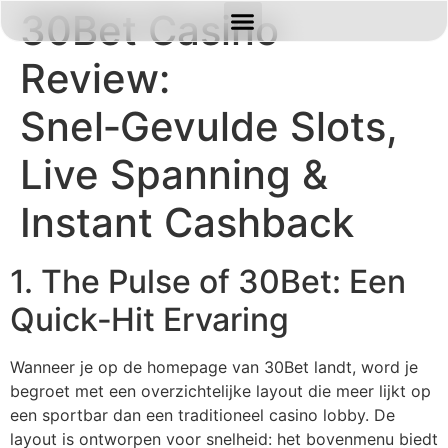
30Bet Casino
BOOK HERE
ABOUT US
CONTACT US
Review:
Snel‑Gevulde Slots,
Live Spanning &
Instant Cashback
1. The Pulse of 30Bet: Een
Quick‑Hit Ervaring
Wanneer je op de homepage van 30Bet landt, word je
begroet met een overzichtelijke layout die meer lijkt op
een sportbar dan een traditioneel casino lobby. De
layout is ontworpen voor snelheid: het bovenmenu biedt