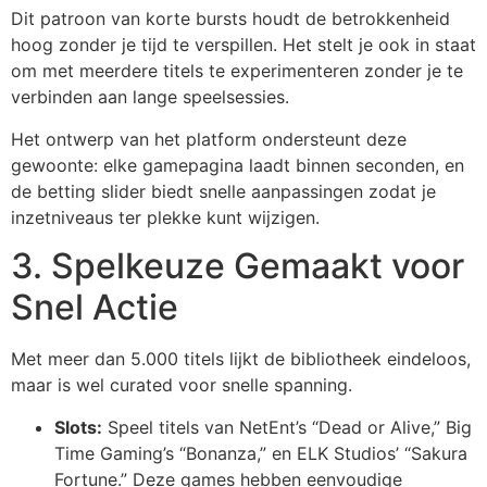
Dit patroon van korte bursts houdt de betrokkenheid
hoog zonder je tijd te verspillen. Het stelt je ook in staat
om met meerdere titels te experimenteren zonder je te
verbinden aan lange speelsessies.
Het ontwerp van het platform ondersteunt deze
gewoonte: elke gamepagina laadt binnen seconden, en
de betting slider biedt snelle aanpassingen zodat je
inzetniveaus ter plekke kunt wijzigen.
3. Spelkeuze Gemaakt voor
Snel Actie
Met meer dan 5.000 titels lijkt de bibliotheek eindeloos,
maar is wel curated voor snelle spanning.
Slots:
Speel titels van NetEnt’s “Dead or Alive,” Big
Time Gaming’s “Bonanza,” en ELK Studios’ “Sakura
Fortune.” Deze games hebben eenvoudige