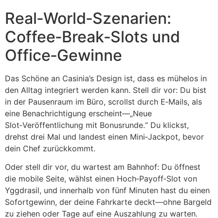
Real‑World‑Szenarien:
Coffee‑Break‑Slots und
Office‑Gewinne
Das Schöne an Casinia’s Design ist, dass es mühelos in
den Alltag integriert werden kann. Stell dir vor: Du bist
in der Pausenraum im Büro, scrollst durch E‑Mails, als
eine Benachrichtigung erscheint—„Neue
Slot‑Veröffentlichung mit Bonusrunde.“ Du klickst,
drehst drei Mal und landest einen Mini‑Jackpot, bevor
dein Chef zurückkommt.
Oder stell dir vor, du wartest am Bahnhof: Du öffnest
die mobile Seite, wählst einen Hoch‑Payoff‑Slot von
Yggdrasil, und innerhalb von fünf Minuten hast du einen
Sofortgewinn, der deine Fahrkarte deckt—ohne Bargeld
zu ziehen oder Tage auf eine Auszahlung zu warten.