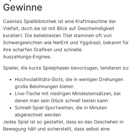
Gewinne
Casinia’s Spielbibliothek ist eine Kraftmaschine der
Vielfalt, doch sie ist mit Blick auf Geschwindigkeit
kuratiert. Die beliebtesten Titel stammen oft von
Schwergewichten wie NetEnt und Yggdrasil, bekannt für
ihre scharfen Grafiken und schnelle
Auszahlungs‑Engines.
Spieler, die kurze Spielphasen bevorzugen, tendieren zu:
Hochvolatilitäts‑Slots, die in wenigen Drehungen
große Belohnungen bieten
Live‑Tische mit niedrigen Mindesteinsätzen, bei
denen man sein Glück schnell testen kann
Schnell‑Spiel‑Sportwetten, die in Minuten
abgerechnet werden
Jedes Spiel ist so gestaltet, dass es das Geschehen in
Bewegung hält und sicherstellt, dass selbst eine