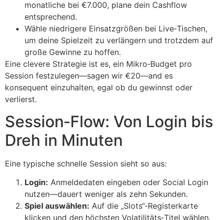
monatliche bei €7.000, plane dein Cashflow
entsprechend.
Wähle niedrigere Einsatzgrößen bei Live‑Tischen,
um deine Spielzeit zu verlängern und trotzdem auf
große Gewinne zu hoffen.
Eine clevere Strategie ist es, ein Mikro‑Budget pro
Session festzulegen—sagen wir €20—and es
konsequent einzuhalten, egal ob du gewinnst oder
verlierst.
Session‑Flow: Von Login bis
Dreh in Minuten
Eine typische schnelle Session sieht so aus:
Login:
Anmeldedaten eingeben oder Social Login
nutzen—dauert weniger als zehn Sekunden.
Spiel auswählen:
Auf die „Slots“‑Registerkarte
klicken und den höchsten Volatilitäts‑Titel wählen.