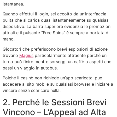
istantanea.
Quando effettui il login, sei accolto da un’interfaccia
pulita che si carica quasi istantaneamente su qualsiasi
dispositivo. La barra superiore evidenzia le promozioni
attuali e il pulsante “Free Spins” è sempre a portata di
mano.
Giocatori che preferiscono brevi esplosioni di azione
trovano
Magius
particolarmente attraente perché un
turno può finire mentre sorseggi un caffè o aspetti che
passi un viaggio in autobus.
Poiché il casinò non richiede un’app scaricata, puoi
accedere al sito mobile su qualsiasi browser e iniziare a
vincere senza scaricare nulla.
2. Perché le Sessioni Brevi
Vincono – L’Appeal ad Alta