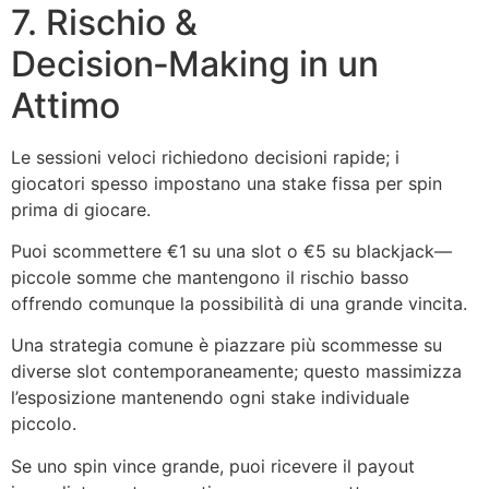
7. Rischio &
Decision‑Making in un
Attimo
Le sessioni veloci richiedono decisioni rapide; i
giocatori spesso impostano una stake fissa per spin
prima di giocare.
Puoi scommettere €1 su una slot o €5 su blackjack—
piccole somme che mantengono il rischio basso
offrendo comunque la possibilità di una grande vincita.
Una strategia comune è piazzare più scommesse su
diverse slot contemporaneamente; questo massimizza
l’esposizione mantenendo ogni stake individuale
piccolo.
Se uno spin vince grande, puoi ricevere il payout