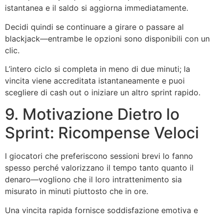
istantanea e il saldo si aggiorna immediatamente.
Decidi quindi se continuare a girare o passare al
blackjack—entrambe le opzioni sono disponibili con un
clic.
L’intero ciclo si completa in meno di due minuti; la
vincita viene accreditata istantaneamente e puoi
scegliere di cash out o iniziare un altro sprint rapido.
9. Motivazione Dietro lo
Sprint: Ricompense Veloci
I giocatori che preferiscono sessioni brevi lo fanno
spesso perché valorizzano il tempo tanto quanto il
denaro—vogliono che il loro intrattenimento sia
misurato in minuti piuttosto che in ore.
Una vincita rapida fornisce soddisfazione emotiva e