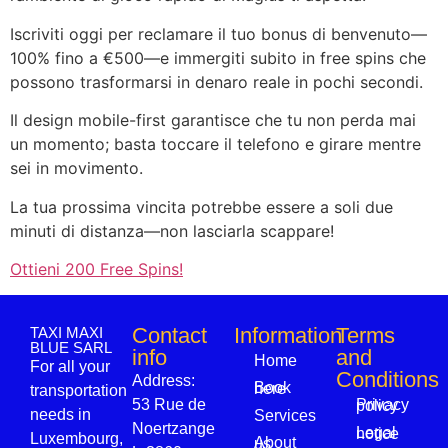
Iscriviti oggi per reclamare il tuo bonus di benvenuto—
100% fino a €500—e immergiti subito in free spins che
possono trasformarsi in denaro reale in pochi secondi.
Il design mobile-first garantisce che tu non perda mai
un momento; basta toccare il telefono e girare mentre
sei in movimento.
La tua prossima vincita potrebbe essere a soli due
minuti di distanza—non lasciarla scappare!
Ottieni 200 Free Spins!
Contact
Information
Terms
TAXI MAXI
BLUE SARL
info
and
Home
For all your
Conditions
Address:
Book here
transportation
53 Rue de
Privacy policy
needs in
Services
Noertzange
Legal notice
Luxembourg,
About us