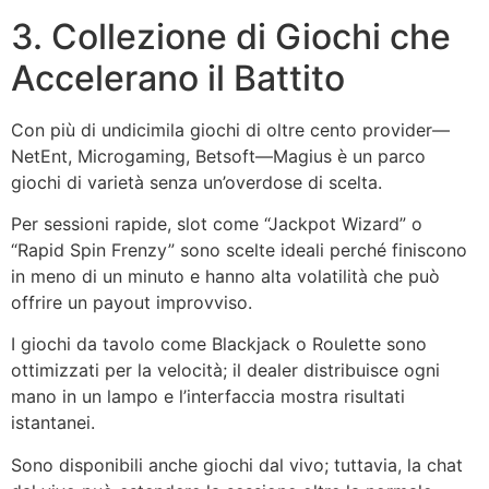
3. Collezione di Giochi che
Accelerano il Battito
Con più di undicimila giochi di oltre cento provider—
NetEnt, Microgaming, Betsoft—Magius è un parco
giochi di varietà senza un’overdose di scelta.
Per sessioni rapide, slot come “Jackpot Wizard” o
“Rapid Spin Frenzy” sono scelte ideali perché finiscono
in meno di un minuto e hanno alta volatilità che può
offrire un payout improvviso.
I giochi da tavolo come Blackjack o Roulette sono
ottimizzati per la velocità; il dealer distribuisce ogni
mano in un lampo e l’interfaccia mostra risultati
istantanei.
Sono disponibili anche giochi dal vivo; tuttavia, la chat