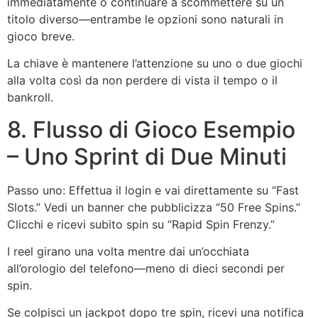
immediatamente o continuare a scommettere su un
titolo diverso—entrambe le opzioni sono naturali in
gioco breve.
La chiave è mantenere l’attenzione su uno o due giochi
alla volta così da non perdere di vista il tempo o il
bankroll.
8. Flusso di Gioco Esempio
– Uno Sprint di Due Minuti
Passo uno: Effettua il login e vai direttamente su “Fast
Slots.” Vedi un banner che pubblicizza “50 Free Spins.”
Clicchi e ricevi subito spin su “Rapid Spin Frenzy.”
I reel girano una volta mentre dai un’occhiata
all’orologio del telefono—meno di dieci secondi per
spin.
Se colpisci un jackpot dopo tre spin, ricevi una notifica