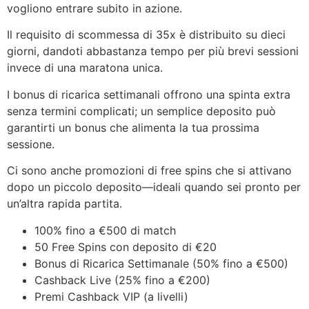
vogliono entrare subito in azione.
Il requisito di scommessa di 35x è distribuito su dieci
giorni, dandoti abbastanza tempo per più brevi sessioni
invece di una maratona unica.
I bonus di ricarica settimanali offrono una spinta extra
senza termini complicati; un semplice deposito può
garantirti un bonus che alimenta la tua prossima
sessione.
Ci sono anche promozioni di free spins che si attivano
dopo un piccolo deposito—ideali quando sei pronto per
un’altra rapida partita.
100% fino a €500 di match
50 Free Spins con deposito di €20
Bonus di Ricarica Settimanale (50% fino a €500)
Cashback Live (25% fino a €200)
Premi Cashback VIP (a livelli)