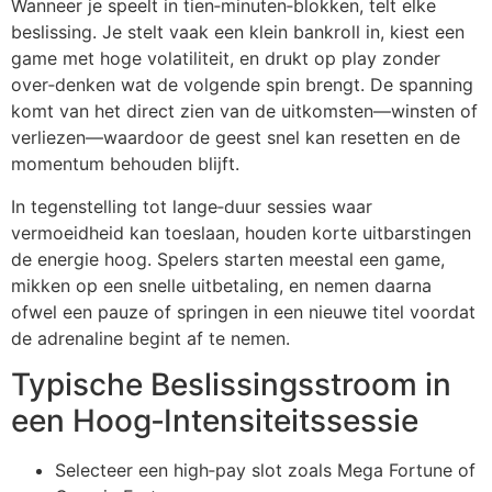
Wanneer je speelt in tien‑minuten‑blokken, telt elke
beslissing. Je stelt vaak een klein bankroll in, kiest een
game met hoge volatiliteit, en drukt op play zonder
over‑denken wat de volgende spin brengt. De spanning
komt van het direct zien van de uitkomsten—winsten of
verliezen—waardoor de geest snel kan resetten en de
momentum behouden blijft.
In tegenstelling tot lange‑duur sessies waar
vermoeidheid kan toeslaan, houden korte uitbarstingen
de energie hoog. Spelers starten meestal een game,
mikken op een snelle uitbetaling, en nemen daarna
ofwel een pauze of springen in een nieuwe titel voordat
de adrenaline begint af te nemen.
Typische Beslissingsstroom in
een Hoog‑Intensiteitssessie
Selecteer een high‑pay slot zoals Mega Fortune of