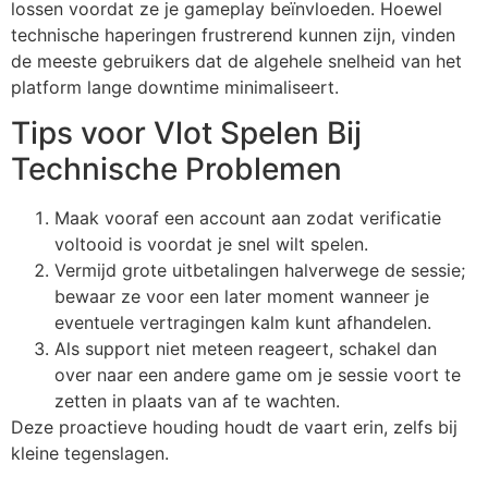
lossen voordat ze je gameplay beïnvloeden. Hoewel
technische haperingen frustrerend kunnen zijn, vinden
de meeste gebruikers dat de algehele snelheid van het
platform lange downtime minimaliseert.
Tips voor Vlot Spelen Bij
Technische Problemen
Maak vooraf een account aan zodat verificatie
voltooid is voordat je snel wilt spelen.
Vermijd grote uitbetalingen halverwege de sessie;
bewaar ze voor een later moment wanneer je
eventuele vertragingen kalm kunt afhandelen.
Als support niet meteen reageert, schakel dan
over naar een andere game om je sessie voort te
zetten in plaats van af te wachten.
Deze proactieve houding houdt de vaart erin, zelfs bij
kleine tegenslagen.