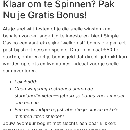
Klaar om te Spinnen? Pak
Nu je Gratis Bonus!
Als je snel wilt testen of je die snelle winsten kunt
behalen zonder lange tijd te investeren, biedt Simple
Casino een aantrekkelijke “welkomst” bonus die perfect
past bij short‑session spelers. Door minimaal €50 te
storten, ontgrendel je bonusgeld dat direct gebruikt kan
worden op slots en live games—ideaal voor je snelle
spin‑avonturen.
Pak €500!
Geen wagering restricties buiten de
standaardlimieten—gebruik je bonus vrij in minder
dan een uur!
Een eenvoudige registratie die je binnen enkele
minuten laten spinnen!
Jouw avontuur begint met slechts een paar klikken: