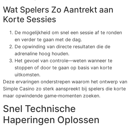
Wat Spelers Zo Aantrekt aan
Korte Sessies
De mogelijkheid om snel een sessie af te ronden
en verder te gaan met de dag.
De opwinding van directe resultaten die de
adrenaline hoog houden.
Het gevoel van controle—weten wanneer te
stoppen of door te gaan op basis van korte
uitkomsten.
Deze ervaringen onderstrepen waarom het ontwerp van
Simple Casino zo sterk aanspreekt bij spelers die korte
maar opwindende game‑momenten zoeken.
Snel Technische
Haperingen Oplossen