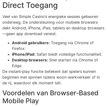
Direct Toegang
Veel van Simple Casino’s energieke sessies gebeuren
onderweg. De ondersteuning voor mobiele browsers
dekt Android, iPhone, iPad, tablets en desktop browsers
—geen app download vereist.
Android gebruikers:
Toegang via Chrome of
Firefox.
iPhone/iPad:
Safari biedt volledige functionaliteit.
Desktop browsers:
Snel starten via Chrome of
Edge.
De instant‑play functie betekent dat spelers kunnen
beginnen met spinnen tijdens woon-werkverkeer of in
de rij, waardoor elk moment telt.
Voordelen van Browser‑Based
Mobile Play